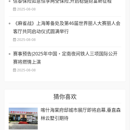
信泰保险如意恒享两全保险,开启稳健财富新征程
2025-08-08
《麻雀战》上海筹备处及第46届世界丽人大赛丽人会
客厅共同启动仪式圆满举行
2025-08-08
赛事预告|2025年中国・定南夜间铁人三项国际公开
赛将燃情上演
2025-08-08
猜你喜欢
喀什海棠府邸城市展厅即将启幕,垂直森
林云墅引期待