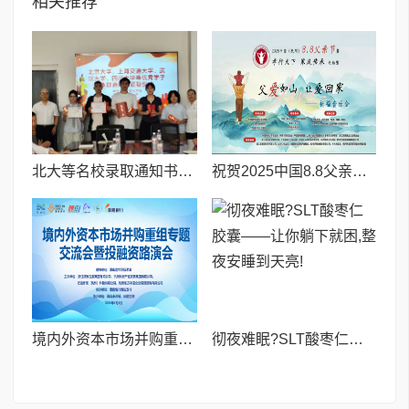
相关推荐
北大等名校录取通知书送达仪式在喀什市特区实验学校暖心举行
祝贺2025中国8.8父亲节“孝行天下家风传承”论坛暨祈福音乐会圆满成功
境内外资本市场并购重组专题交流会暨投融资路演会 深度解析驱动企业资本战略升级
彻夜难眠?SLT酸枣仁胶囊——让你躺下就困,整夜安睡到天亮!