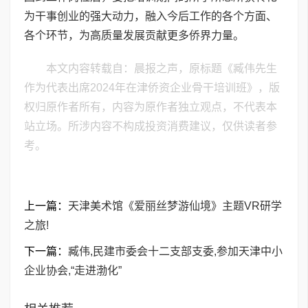
为干事创业的强大动力，融入今后工作的各个方面、
各个环节，为高质量发展贡献更多侨界力量。
本文内容转载自：晨报之声，原标题《臧伟先生
作为代表出席2024年在津侨资企业骨干培训班》，版
权归原作者所有，内容为原作者独立观点，不代表本
站立场。所涉内容不构成投资消费建议，仅供读者参
考。
上一篇：
天津美术馆《爱丽丝梦游仙境》主题VR研学
之旅!
下一篇：
臧伟,民建市委会十二支部支委,参加天津中小
企业协会,“走进渤化”