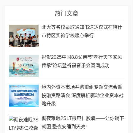
热门文章
北大等名校录取通知书送达仪式在喀什
市特区实验学校暖心举行
祝贺2025中国8.8父亲节“孝行天下家风
传承”论坛暨祈福音乐会圆满成功
境内外资本市场并购重组专题交流会暨
投融资路演会 深度解析驱动企业资本战
略升级
彻夜难眠?SLT酸枣仁胶囊——让你躺下
就困,整夜安睡到天亮!