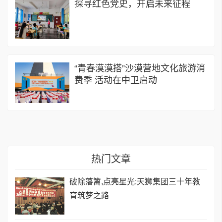
探寻红色党史，开启未来征程
“青春漠漠搭”沙漠营地文化旅游消
费季 活动在中卫启动
热门文章
破除藩篱,点亮星光:天狮集团三十年教
育筑梦之路