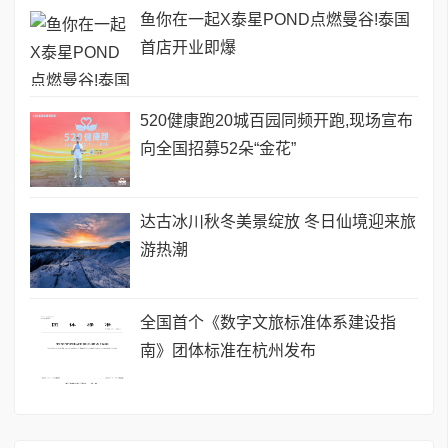
鱼你在一起X泰星POND点燃曼谷!泰国
首店开业即爆
520健康跑20城百园同频开跑,现场宣布
向全国招募52朵“金花”
达古冰川秋冬美景绽放 冬日仙境迎来旅
游热潮
全国首个《数字文旅标准体系建设指
南》团体标准在杭州发布