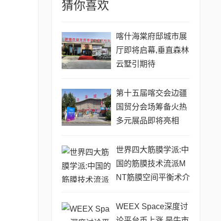
猜你喜欢
喀什海棠府邸城市展
厅即将启幕,垂直森林
云墅引期待
第十五届喀交会边疆
国贸分会场筹备火热
多元展品即将亮相
世界四大筋膜学派:中
国的筋膜技术流派M
NT筋膜空间平衡术介
绍
WEEX Space深度讨
论平台币上涨,是牛市