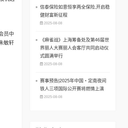
信泰保险如意恒享两全保险,开启稳
健财富新征程
2025-08-08
会员中
《麻雀战》上海筹备处及第46届世
朱敏轩
界丽人大赛丽人会客厅共同启动仪
式圆满举行
2025-08-08
赛事预告|2025年中国・定南夜间
铁人三项国际公开赛将燃情上演
2025-08-08