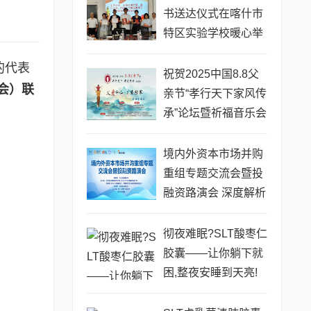
书送达仪式在喀什市
特区实验学校暖心举
行
的代表
祝贺2025中国8.8父
会）联
亲节“孝行天下家风传
承”论坛暨祈福音乐会
圆满成功
境内外资本市场并购
重组专题交流会暨投
融资路演会 深度解析
驱动企业资本战略升
级
彻夜难眠?SLT酸枣仁
胶囊——让你躺下就
困,整夜安睡到天亮!