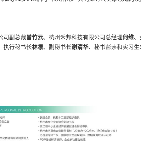
公司副总裁
曾竹云
、杭州禾邦科技有限公司总经理
何维
、
、执行秘书长
林凛
、副秘书长
谢清华
、秘书彭莎和实习生