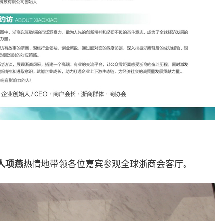
人
项燕
热情地带领各位嘉宾参观全球浙商会客厅。