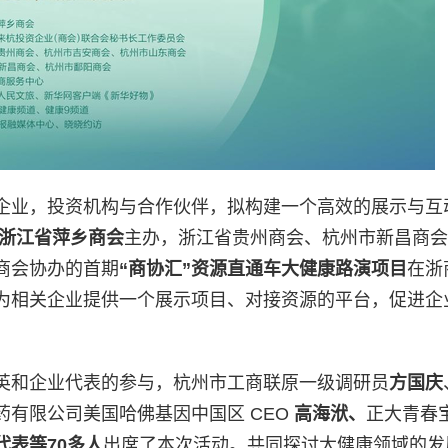
企业，投资机构与合作伙伴，拟构建一个高效的展示与互
浙江省萍乡商会
主办，浙江省贵州商会、杭州市新昌商会
商会协办的首期
“商协汇”资源直通车大健康路演项目
在浙
为相关企业提供一个展示项目、对接资源的平台，促进企
英和企业代表的参与，杭州市工商联原一级调研员
方国庆
药有限公司美国哈佛基因中国区 CEO
高海洑
、
正大青春
代表等
70
多人
出席了本次活动。共同探讨大健康领域的发