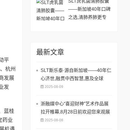
SLT虎乳菌清肺胶囊
——新加坡40年口碑
之选,清肺养肺更专
业!
最新文章
动平
、杭州
SLT斯乐泰·源自新加坡——40年仁
商发展
心济世,融贯中西智慧,惠及全球
业发
2025-08-09
浙融媒中心“喜迎财神”艺术作品展
、蓝桂
拉开帷幕,8月28日前欢迎您来观展
宝药业
2025-08-08
展机遇