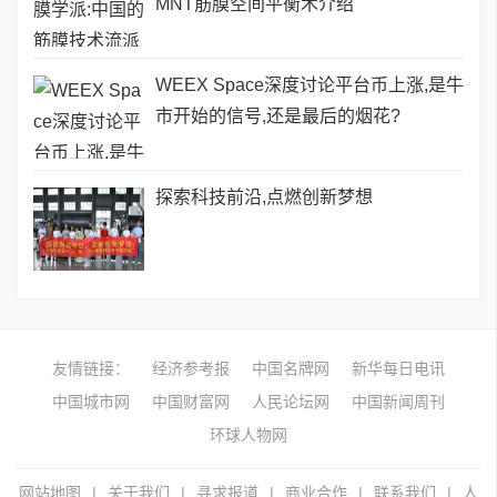
MNT筋膜空间平衡术介绍
WEEX Space深度讨论平台币上涨,是牛
市开始的信号,还是最后的烟花?
探索科技前沿,点燃创新梦想
友情链接：
经济参考报
中国名牌网
新华每日电讯
中国城市网
中国财富网
人民论坛网
中国新闻周刊
环球人物网
网站地图
|
关于我们
|
寻求报道
|
商业合作
|
联系我们
|
人