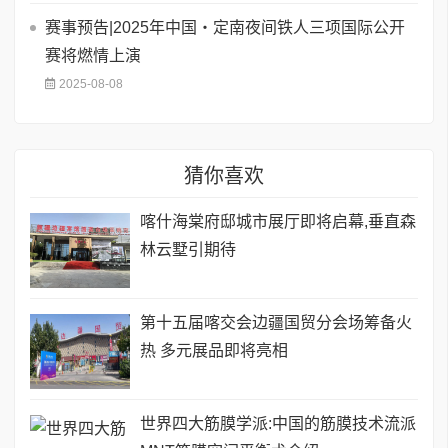
赛事预告|2025年中国・定南夜间铁人三项国际公开
赛将燃情上演
2025-08-08
猜你喜欢
喀什海棠府邸城市展厅即将启幕,垂直森
林云墅引期待
第十五届喀交会边疆国贸分会场筹备火
热 多元展品即将亮相
世界四大筋膜学派:中国的筋膜技术流派