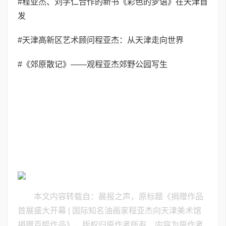
#程亚杰、刘学仁合作的新书《彩色的梦语》在天津首
发
#天津高新区艺术顾问程亚杰：从天津走向世界
#《郊原散记》——观程亚杰郊野公园写生
本文内容转载自：晨报之声，原标题《捐赠作品
首展盛大开幕 | 国际知名油画家程亚杰向天津美术馆
捐赠百幅作品》，版权归原作者所有，内容为原作者