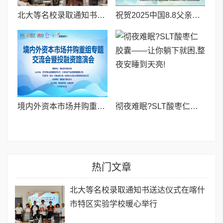
北大等名校录取通知书送达仪式在喀什市特区实验学校暖心举行
祝贺2025中国8.8父亲节“孝行天下家风传承”论坛暨祈福音乐会圆满成功
境内外资本市场并购重组专题交流会暨投融资路演会 深度解析驱动企业资本战略升级
彻夜难眠?SLT酸枣仁胶囊——让你躺下就困,整夜安睡到天亮!
热门文章
北大等名校录取通知书送达仪式在喀什
市特区实验学校暖心举行