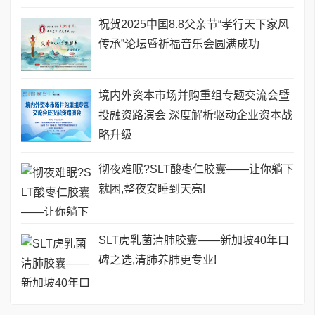
祝贺2025中国8.8父亲节“孝行天下家风
传承”论坛暨祈福音乐会圆满成功
境内外资本市场并购重组专题交流会暨
投融资路演会 深度解析驱动企业资本战
略升级
彻夜难眠?SLT酸枣仁胶囊——让你躺下
就困,整夜安睡到天亮!
SLT虎乳菌清肺胶囊——新加坡40年口
碑之选,清肺养肺更专业!