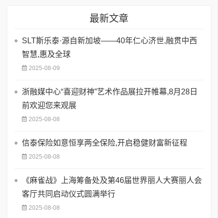
最新文章
SLT斯乐泰·源自新加坡——40年仁心济世,融贯中西
智慧,惠及全球
2025-08-09
浙融媒中心“喜迎财神”艺术作品展拉开帷幕,8月28日
前欢迎您来观展
2025-08-08
信泰保险如意恒享两全保险,开启稳健财富新征程
2025-08-08
《麻雀战》上海筹备处及第46届世界丽人大赛丽人会
客厅共同启动仪式圆满举行
2025-08-08