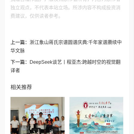
独立观点，不代表本站立场。所涉内容不构成投资消
费建议，仅供读者参考。
上一篇：
浙江象山蒋氏宗谱圆谱庆典:千年家谱赓续中
华文脉
下一篇：
DeepSeek谈艺丨程亚杰:跨越时空的视觉翻
译者
相关推荐