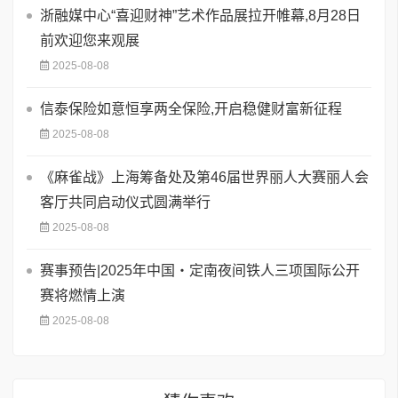
浙融媒中心“喜迎财神”艺术作品展拉开帷幕,8月28日
前欢迎您来观展
2025-08-08
信泰保险如意恒享两全保险,开启稳健财富新征程
2025-08-08
《麻雀战》上海筹备处及第46届世界丽人大赛丽人会
客厅共同启动仪式圆满举行
2025-08-08
赛事预告|2025年中国・定南夜间铁人三项国际公开
赛将燃情上演
2025-08-08