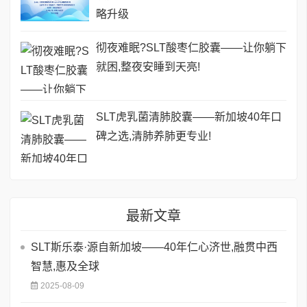
略升级
彻夜难眠?SLT酸枣仁胶囊——让你躺下
就困,整夜安睡到天亮!
SLT虎乳菌清肺胶囊——新加坡40年口
碑之选,清肺养肺更专业!
最新文章
SLT斯乐泰·源自新加坡——40年仁心济世,融贯中西
智慧,惠及全球
2025-08-09