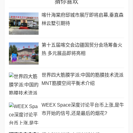
猜你喜欢
喀什海棠府邸城市展厅即将启幕,垂直森
林云墅引期待
第十五届喀交会边疆国贸分会场筹备火
热 多元展品即将亮相
世界四大筋膜学派:中国的筋膜技术流派
MNT筋膜空间平衡术介绍
WEEX Space深度讨论平台币上涨,是牛
市开始的信号,还是最后的烟花?