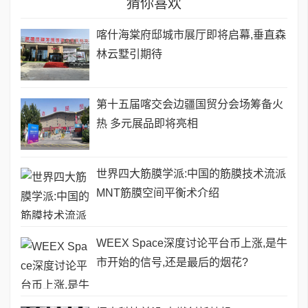
猜你喜欢
喀什海棠府邸城市展厅即将启幕,垂直森
林云墅引期待
第十五届喀交会边疆国贸分会场筹备火
热 多元展品即将亮相
世界四大筋膜学派:中国的筋膜技术流派
MNT筋膜空间平衡术介绍
WEEX Space深度讨论平台币上涨,是牛
市开始的信号,还是最后的烟花?