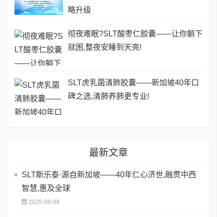
略升级
彻夜难眠?SLT酸枣仁胶囊——让你躺下
就困,整夜安睡到天亮!
SLT虎乳菌清肺胶囊——新加坡40年口
碑之选,清肺养肺更专业!
最新文章
SLT斯乐泰·源自新加坡——40年仁心济世,融贯中西
智慧,惠及全球
2025-08-09