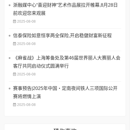
浙融媒中心“喜迎财神”艺术作品展拉开帷幕,8月28日
前欢迎您来观展
2025-08-08
信泰保险如意恒享两全保险,开启稳健财富新征程
2025-08-08
《麻雀战》上海筹备处及第46届世界丽人大赛丽人会
客厅共同启动仪式圆满举行
2025-08-08
赛事预告|2025年中国・定南夜间铁人三项国际公开
赛将燃情上演
2025-08-08