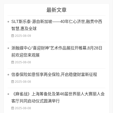
最新文章
SLT斯乐泰·源自新加坡——40年仁心济世,融贯中西
智慧,惠及全球
2025-08-09
浙融媒中心“喜迎财神”艺术作品展拉开帷幕,8月28日
前欢迎您来观展
2025-08-08
信泰保险如意恒享两全保险,开启稳健财富新征程
2025-08-08
《麻雀战》上海筹备处及第46届世界丽人大赛丽人会
客厅共同启动仪式圆满举行
2025-08-08