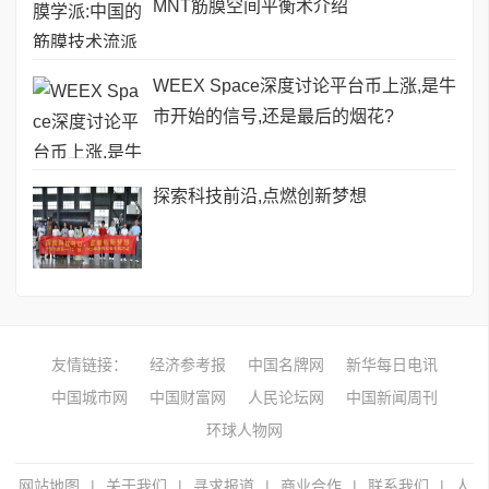
MNT筋膜空间平衡术介绍
WEEX Space深度讨论平台币上涨,是牛
市开始的信号,还是最后的烟花?
探索科技前沿,点燃创新梦想
友情链接：
经济参考报
中国名牌网
新华每日电讯
中国城市网
中国财富网
人民论坛网
中国新闻周刊
环球人物网
网站地图
|
关于我们
|
寻求报道
|
商业合作
|
联系我们
|
人