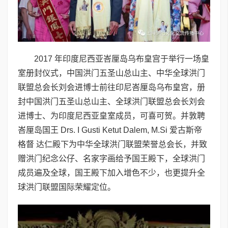
2017 年印度尼西亚峇厘岛乌布皇宫于举行一场皇
室册封仪式，中国洪门五圣山总山主、中华全球洪门
联盟总会长刘会进博士前往印尼峇厘岛乌布皇宫，册
封中国洪门五圣山总山主、全球洪门联盟总会长刘会
进博士、为印度尼西亚皇室成员，可喜可贺。并敦聘
峇厘岛国王 Drs. I Gusti Ketut Dalem, M.Si 爱古斯帝
格督 达仁殿下为中华全球洪门联盟荣誉总会长，并致
赠洪门纪念公仔、名家字画给予国王殿下，全球洪门
成员遍及全球，国王殿下加入增色不少，也更提升全
球洪门联盟国际荣耀定位。