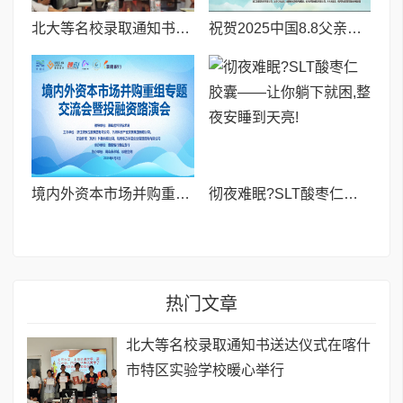
北大等名校录取通知书送达仪式在喀什市特区实验学校暖心举行
祝贺2025中国8.8父亲节“孝行天下家风传承”论坛暨祈福音乐会圆满成功
境内外资本市场并购重组专题交流会暨投融资路演会 深度解析驱动企业资本战略升级
彻夜难眠?SLT酸枣仁胶囊——让你躺下就困,整夜安睡到天亮!
热门文章
北大等名校录取通知书送达仪式在喀什
市特区实验学校暖心举行