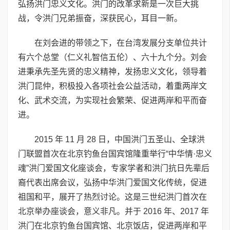
弘扬洪门忠义文化。洪门的改革求新是一次巨大挑
战，令洪门兄弟振奋，深获民心，耳目一新。
在刘会进的带领之下，在台湾发展分支单位共计
有六个总堂（仁义礼智信五伦）、六十九个分。刘会
进秉承先圣先贤的忠义精神，发扬忠义文化，领导着
洪门昆仲，积极投入各项社会公益活动，着重两岸文
化、武术交流，为实现社会繁荣、促进两岸和平而奋
进。
2015 年 11 月 28 日，中国洪门五圣山、全球洪
门联盟首次在北京钓鱼台国宾馆隆重举行“中华情·忠义
魂”洪门爱国文化座谈会，专家学者和洪门抗日先辈后
裔代表出席会议，弘扬中华洪门爱国文化传统，促进
祖国和平，展开了热烈讨论。这是三世纪洪门首次在
北京举办座谈会，意义非凡。并于 2016 年、2017 年
洪门在北京钓鱼台国宾馆、北京饭店，促进两岸和平