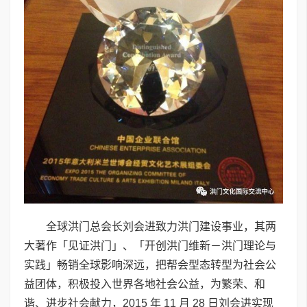
全球洪门总会长刘会进致力洪门建设事业，其两
大著作「见证洪门」、「开创洪门维新－洪门理论与
实践」畅销全球影响深远，把帮会型态转型为社会公
益团体，积极投入世界各地社会公益，为繁荣、和
谐、进步社会献力，2015 年 11 月 28 日刘会进实现