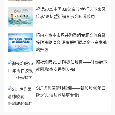
祝贺2025中国8.8父亲节“孝行天下家风
传承”论坛暨祈福音乐会圆满成功
境内外资本市场并购重组专题交流会暨
投融资路演会 深度解析驱动企业资本战
略升级
彻夜难眠?SLT酸枣仁胶囊——让你躺下
就困,整夜安睡到天亮!
SLT虎乳菌清肺胶囊——新加坡40年口
碑之选,清肺养肺更专业!