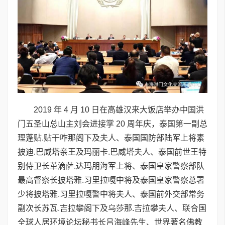
2019 年 4 月 10 日在高雄汉来大饭店举办中国洪
门五圣山总山主刘会进接掌 20 周年庆，泰国第一副总
理蓬贴.贴干咋那阁下及夫人、泰国国防部陆军上将素
披迪.巴威塔亲王及玛丽卡.巴威塔夫人、泰国前世王特
别侍卫长革滴萨.达玛朋海军上将、泰国皇家警察部队
最高督察长披塔雅.习里拉嘎中将及泰国皇家警察总署
少将披塔雅.习里拉嘎警中将夫人、泰国前外交部常务
副次长苏瓦.吉拉攀阁下及乌莎那.吉拉攀夫人、联合国
全球人居环境论坛秘书长吕海峰先生、世界著名佛教