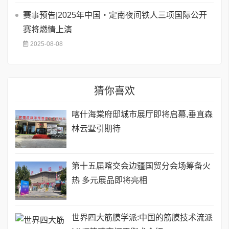
赛事预告|2025年中国・定南夜间铁人三项国际公开
赛将燃情上演
2025-08-08
猜你喜欢
喀什海棠府邸城市展厅即将启幕,垂直森
林云墅引期待
第十五届喀交会边疆国贸分会场筹备火
热 多元展品即将亮相
世界四大筋膜学派:中国的筋膜技术流派