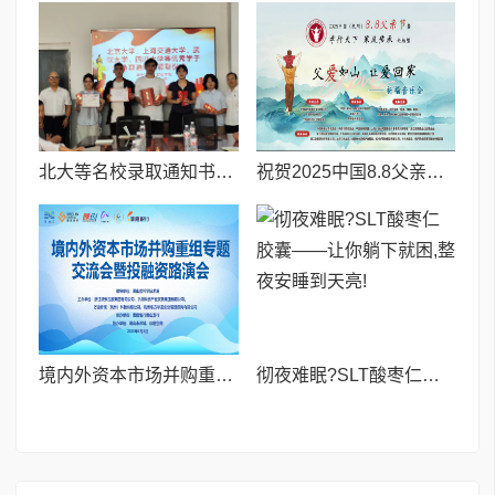
北大等名校录取通知书送达仪式在喀什市特区实验学校暖心举行
祝贺2025中国8.8父亲节“孝行天下家风传承”论坛暨祈福音乐会圆满成功
境内外资本市场并购重组专题交流会暨投融资路演会 深度解析驱动企业资本战略升级
彻夜难眠?SLT酸枣仁胶囊——让你躺下就困,整夜安睡到天亮!