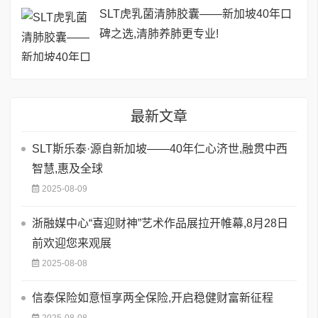
SLT虎乳菌清肺胶囊——新加坡40年口
碑之选,清肺养肺更专业!
最新文章
SLT斯乐泰·源自新加坡——40年仁心济世,融贯中西
智慧,惠及全球
2025-08-09
浙融媒中心“喜迎财神”艺术作品展拉开帷幕,8月28日
前欢迎您来观展
2025-08-08
信泰保险如意恒享两全保险,开启稳健财富新征程
2025-08-08