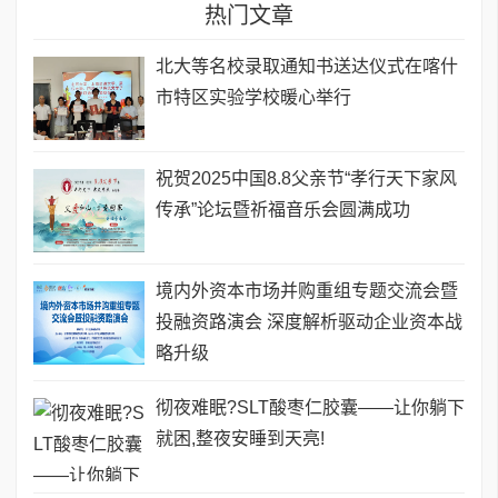
热门文章
北大等名校录取通知书送达仪式在喀什
市特区实验学校暖心举行
祝贺2025中国8.8父亲节“孝行天下家风
传承”论坛暨祈福音乐会圆满成功
境内外资本市场并购重组专题交流会暨
投融资路演会 深度解析驱动企业资本战
略升级
彻夜难眠?SLT酸枣仁胶囊——让你躺下
就困,整夜安睡到天亮!