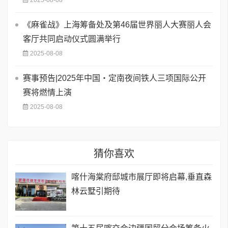
《麻雀战》上海筹备处及第46届世界丽人大赛丽人会
客厅共同启动仪式圆满举行
2025-08-08
赛事预告|2025年中国・定南夜间铁人三项国际公开
赛将燃情上演
2025-08-08
猜你喜欢
喀什海棠府邸城市展厅即将启幕,垂直森
林云墅引期待