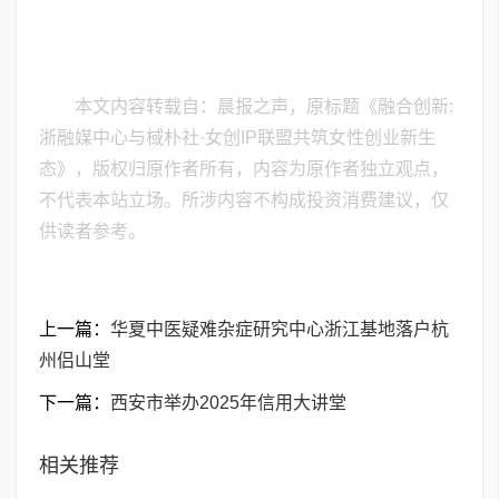
本文内容转载自：晨报之声，原标题《融合创新:
浙融媒中心与棫朴社·女创IP联盟共筑女性创业新生
态》，版权归原作者所有，内容为原作者独立观点，
不代表本站立场。所涉内容不构成投资消费建议，仅
供读者参考。
上一篇：
​华夏中医疑难杂症研究中心浙江基地落户杭
州侣山堂
下一篇：
西安市举办2025年信用大讲堂
相关推荐