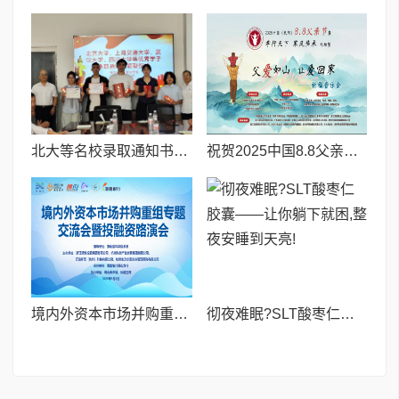
北大等名校录取通知书送达仪式在喀什市特区实验学校暖心举行
祝贺2025中国8.8父亲节“孝行天下家风传承”论坛暨祈福音乐会圆满成功
境内外资本市场并购重组专题交流会暨投融资路演会 深度解析驱动企业资本战略升级
彻夜难眠?SLT酸枣仁胶囊——让你躺下就困,整夜安睡到天亮!