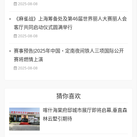
2025-08-08
《麻雀战》上海筹备处及第46届世界丽人大赛丽人会
客厅共同启动仪式圆满举行
2025-08-08
赛事预告|2025年中国・定南夜间铁人三项国际公开
赛将燃情上演
2025-08-08
猜你喜欢
喀什海棠府邸城市展厅即将启幕,垂直森
林云墅引期待