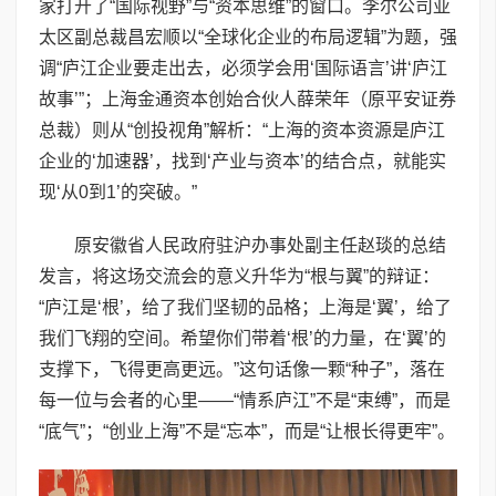
家打开了“国际视野”与“资本思维”的窗口。李尔公司亚
太区副总裁昌宏顺以“全球化企业的布局逻辑”为题，强
调“庐江企业要走出去，必须学会用‘国际语言’讲‘庐江
故事’”；上海金通资本创始合伙人薛荣年（原平安证券
总裁）则从“创投视角”解析：“上海的资本资源是庐江
企业的‘加速器’，找到‘产业与资本’的结合点，就能实
现‘从0到1’的突破。”
原安徽省人民政府驻沪办事处副主任赵琰的总结
发言，将这场交流会的意义升华为“根与翼”的辩证：
“庐江是‘根’，给了我们坚韧的品格；上海是‘翼’，给了
我们飞翔的空间。希望你们带着‘根’的力量，在‘翼’的
支撑下，飞得更高更远。”这句话像一颗“种子”，落在
每一位与会者的心里——“情系庐江”不是“束缚”，而是
“底气”；“创业上海”不是“忘本”，而是“让根长得更牢”。