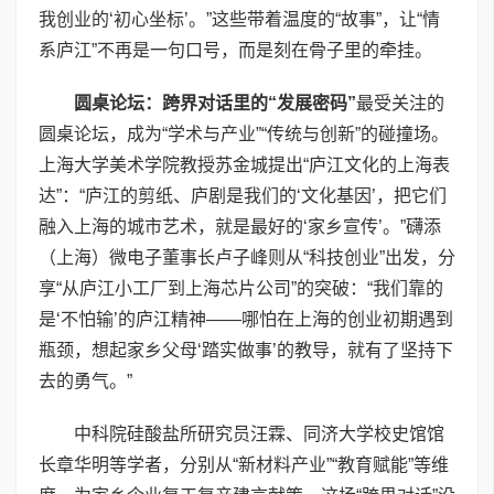
我创业的‘初心坐标’。”这些带着温度的“故事”，让“情
系庐江”不再是一句口号，而是刻在骨子里的牵挂。
圆桌论坛：跨界对话里的“发展密码”
最受关注的
圆桌论坛，成为“学术与产业”“传统与创新”的碰撞场。
上海大学美术学院教授苏金城提出“庐江文化的上海表
达”：“庐江的剪纸、庐剧是我们的‘文化基因’，把它们
融入上海的城市艺术，就是最好的‘家乡宣传’。”礴添
（上海）微电子董事长卢子峰则从“科技创业”出发，分
享“从庐江小工厂到上海芯片公司”的突破：“我们靠的
是‘不怕输’的庐江精神——哪怕在上海的创业初期遇到
瓶颈，想起家乡父母‘踏实做事’的教导，就有了坚持下
去的勇气。”
中科院硅酸盐所研究员汪霖、同济大学校史馆馆
长章华明等学者，分别从“新材料产业”“教育赋能”等维