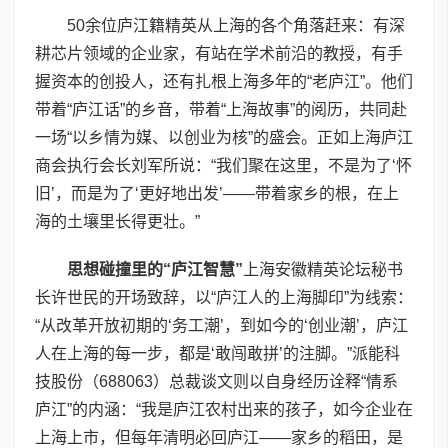
50余位庐江籍精英从上海的各个角落赶来：有深
耕芯片领域的企业家，有站在学术前沿的教授，有手
握资本的创投人，还有扎根上海多年的“老庐江”。他们
带着“庐江话”的乡音，带着“上海故事”的阅历，共同赴
一场“以乡情为媒、以创业为核”的盛会。正如上海庐江
商会执行会长刘军所说：“我们聚在这里，不是为了‘怀
旧’，而是为了‘更好地出发’——带着家乡的根，在上
海的土壤里长得更壮。”
思想碰撞里的“庐江智慧”
上海安徽精英论坛秘书
长许世民的开场致辞，以“庐江人的上海脚印”为线索：
“从改革开放初期的‘务工潮’，到如今的‘创业潮’，庐江
人在上海的每一步，都是‘敢闯敢拼’的注脚。”派能科
技股份（688063）总裁谈文则以自身经历诠释“情系
庐江”的内涵：“我是庐江农村出来的孩子，如今企业在
上海上市，但每年清明必回庐江——家乡的稻田，是