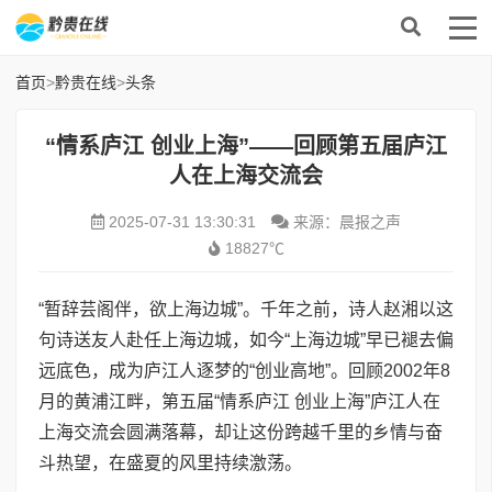
首页
>
黔贵在线
>
头条
“情系庐江 创业上海”——回顾第五届庐江
人在上海交流会
2025-07-31 13:30:31
来源：晨报之声
18827℃
“暂辞芸阁伴，欲上海边城”。千年之前，诗人赵湘以这
句诗送友人赴任上海边城，如今“上海边城”早已褪去偏
远底色，成为庐江人逐梦的“创业高地”。回顾2002年8
月的黄浦江畔，第五届“情系庐江 创业上海”庐江人在
上海交流会圆满落幕，却让这份跨越千里的乡情与奋
斗热望，在盛夏的风里持续激荡。