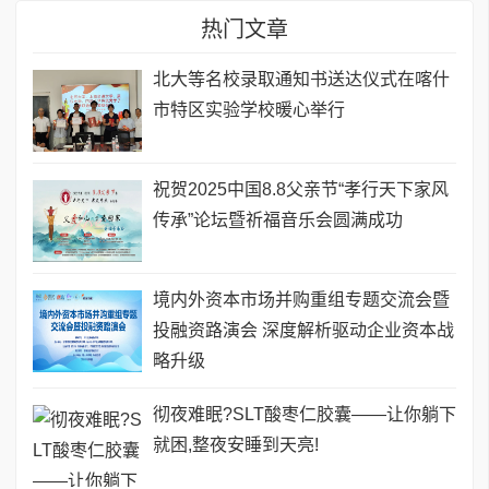
热门文章
北大等名校录取通知书送达仪式在喀什
市特区实验学校暖心举行
祝贺2025中国8.8父亲节“孝行天下家风
传承”论坛暨祈福音乐会圆满成功
境内外资本市场并购重组专题交流会暨
投融资路演会 深度解析驱动企业资本战
略升级
彻夜难眠?SLT酸枣仁胶囊——让你躺下
就困,整夜安睡到天亮!