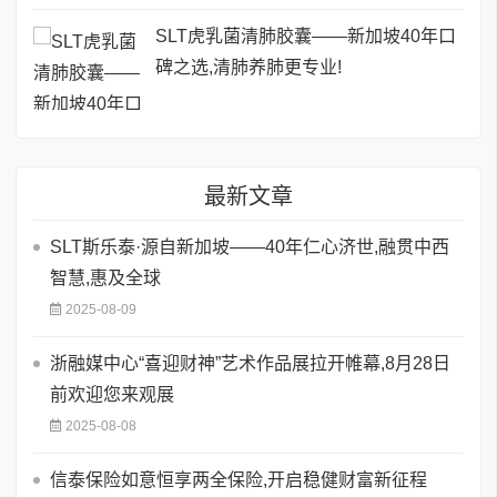
SLT虎乳菌清肺胶囊——新加坡40年口
碑之选,清肺养肺更专业!
最新文章
SLT斯乐泰·源自新加坡——40年仁心济世,融贯中西
智慧,惠及全球
2025-08-09
浙融媒中心“喜迎财神”艺术作品展拉开帷幕,8月28日
前欢迎您来观展
2025-08-08
信泰保险如意恒享两全保险,开启稳健财富新征程