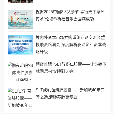
祝贺2025中国8.8父亲节“孝行天下家风
传承”论坛暨祈福音乐会圆满成功
境内外资本市场并购重组专题交流会暨
投融资路演会 深度解析驱动企业资本战
略升级
彻夜难眠?SLT酸枣仁胶囊——让你躺下
就困,整夜安睡到天亮!
SLT虎乳菌清肺胶囊——新加坡40年口
碑之选,清肺养肺更专业!