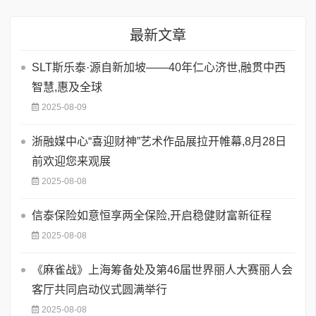
最新文章
SLT斯乐泰·源自新加坡——40年仁心济世,融贯中西
智慧,惠及全球
2025-08-09
浙融媒中心“喜迎财神”艺术作品展拉开帷幕,8月28日
前欢迎您来观展
2025-08-08
信泰保险如意恒享两全保险,开启稳健财富新征程
2025-08-08
《麻雀战》上海筹备处及第46届世界丽人大赛丽人会
客厅共同启动仪式圆满举行
2025-08-08