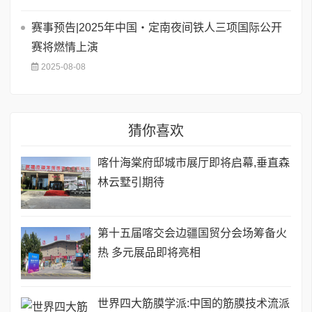
赛事预告|2025年中国・定南夜间铁人三项国际公开
赛将燃情上演
2025-08-08
猜你喜欢
喀什海棠府邸城市展厅即将启幕,垂直森
林云墅引期待
第十五届喀交会边疆国贸分会场筹备火
热 多元展品即将亮相
世界四大筋膜学派:中国的筋膜技术流派