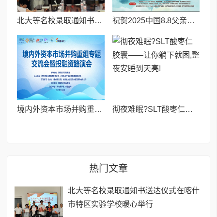
北大等名校录取通知书送达仪式在喀什市特区实验学校暖心举行
祝贺2025中国8.8父亲节“孝行天下家风传承”论坛暨祈福音乐会圆满成功
境内外资本市场并购重组专题交流会暨投融资路演会 深度解析驱动企业资本战略升级
彻夜难眠?SLT酸枣仁胶囊——让你躺下就困,整夜安睡到天亮!
热门文章
北大等名校录取通知书送达仪式在喀什
市特区实验学校暖心举行