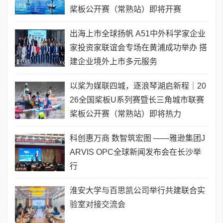
桨板公开赛（常熟站）即将开赛
出海上市全球扬帆 A51中外科学家企业
家投资家联谊会专场在黄浦成功举办 搭
建企业境外上市多元服务
以桨为媒联四城，逐浪琴湖启新程｜20
26全国桨板U系列赛暨长三角城市联赛
桨板公开赛（常熟站）即将热力
科创惠万商 数智筑宏图 ——雅逊集团J
ARVIS OPC全球新闻发布会在长沙举
行
淮安大学与百思凯公司举行共建联合实
验室对接交流会