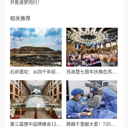
开售逐梦同行！
相关推荐
石峁遗址：从四千年前中国北方区域政体中心看“何以中国”
苏商慧七周年庆典在苏州隆重举行 七大联创共启发展新篇章
第三届德中品牌峰会12月将在柏林举办，聚焦人工智能时代品牌全球化发展
跨越千里献大爱！720光明行助力喀什150名白内障老人重获清晰视界