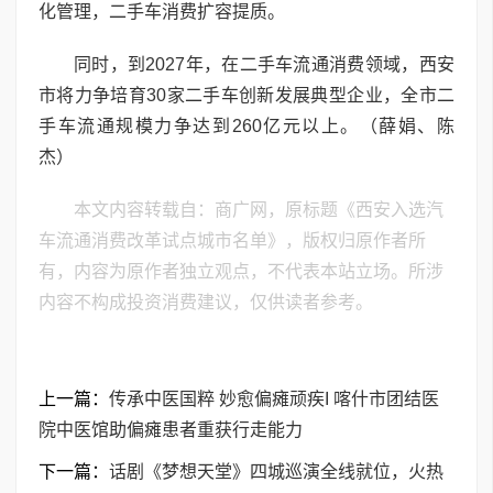
化管理，二手车消费扩容提质。
同时，到2027年，在二手车流通消费领域，西安
市将力争培育30家二手车创新发展典型企业，全市二
手车流通规模力争达到260亿元以上。（薛娟、陈
杰）
本文内容转载自：商广网，原标题《西安入选汽
车流通消费改革试点城市名单》，版权归原作者所
有，内容为原作者独立观点，不代表本站立场。所涉
内容不构成投资消费建议，仅供读者参考。
上一篇：
传承中医国粹 妙愈偏瘫顽疾I 喀什市团结医
院中医馆助偏瘫患者重获行走能力
下一篇：
话剧《梦想天堂》四城巡演全线就位，火热