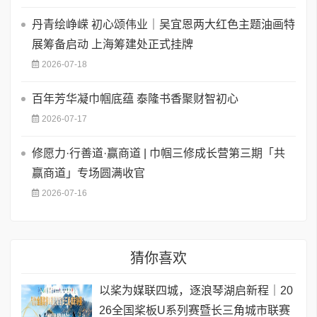
丹青绘峥嵘 初心颂伟业｜吴宜恩两大红色主题油画特
展筹备启动 上海筹建处正式挂牌
2026-07-18
百年芳华凝巾帼底蕴 泰隆书香聚财智初心
2026-07-17
修愿力·行善道·赢商道 | 巾帼三修成长营第三期「共
赢商道」专场圆满收官
2026-07-16
猜你喜欢
以桨为媒联四城，逐浪琴湖启新程｜20
26全国桨板U系列赛暨长三角城市联赛