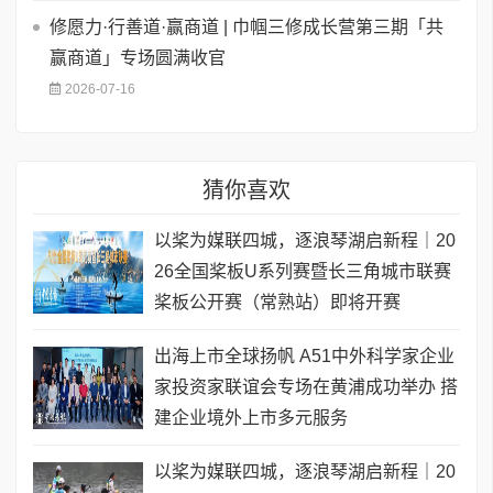
修愿力·行善道·赢商道 | 巾帼三修成长营第三期「共
赢商道」专场圆满收官
2026-07-16
猜你喜欢
以桨为媒联四城，逐浪琴湖启新程｜20
26全国桨板U系列赛暨长三角城市联赛
桨板公开赛（常熟站）即将开赛
出海上市全球扬帆 A51中外科学家企业
家投资家联谊会专场在黄浦成功举办 搭
建企业境外上市多元服务
以桨为媒联四城，逐浪琴湖启新程｜20