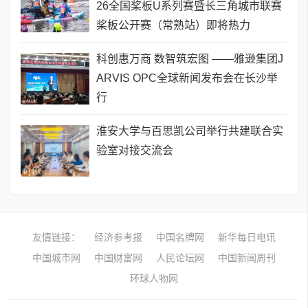
26全国桨板U系列赛暨长三角城市联赛
桨板公开赛（常熟站）即将热力
科创惠万商 数智筑宏图 ——雅逊集团J
ARVIS OPC全球新闻发布会在长沙举
行
淮安大学与百思凯公司举行共建联合实
验室对接交流会
友情链接：
经济参考报
中国名牌网
新华每日电讯
中国城市网
中国财富网
人民论坛网
中国新闻周刊
环球人物网