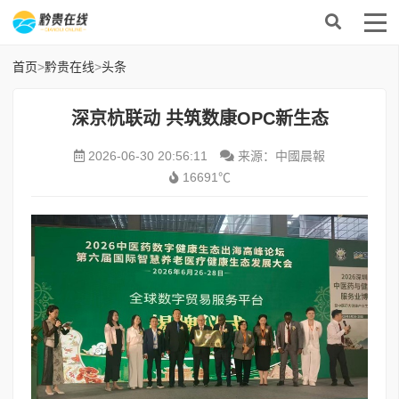
首页
>
黔贵在线
>
头条
深京杭联动 共筑数康OPC新生态
2026-06-30 20:56:11
来源：中國晨報
16691℃