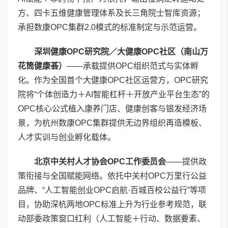
方、四卡五维健康管理体系及长三角院士智库资源；
承担数康OPC集群2.0模式的标准制定与示范运营。
深圳健康
OPC
研究院／大健康
OPC
社区（南山万
花筒健康荟）
——承载提供OPC组织范式与实体孵
化。作为全国首个大健康OPC社区运营方，OPC研究
院将“个体创造力＋AI智能杠杆＋开放产业平台生态”的
OPC核心公式植入康养门店、健康创客与银发经济场
景，为杭州数康OPC集群提供无边界组织再造模板、
人才实训与创业孵化载体。
北京中关村人才协会
OPC
工作委员会
——提供政
策衔接与全国赋能网络。依托中关村OPC万里行公益
品牌、“人工智能创业OPC启航·百城百校公益行”等项
目，协助深杭两地OPC标准上升为行业参考规范，联
动部委政策窗口红利（人工智能＋行动、数据要素、