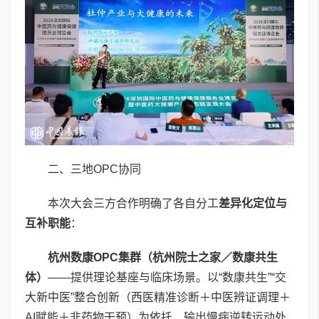
二、三地OPC协同
本次大会三方合作明确了各自分工
差异化定位与
互补职能
：
杭州数康
OPC
集群（杭州院士之家／数康共生
体）
——提供理论基座与临床场景。以“数康共生”“交
大新中医”整合创新（西医精准诊断＋中医辨证调理＋
AI赋能＋非药物干预）为依托，输出慢病逆转运动处