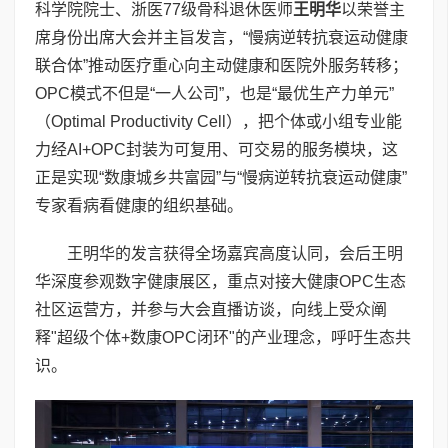
科学院院士、浙医77级骨科退休医师
王明华
以荣誉主
席身份出席大会并主旨发言，“慢病逆转抗衰运动健康
联合体”推动医疗重心向主动健康和医院外服务转移；
OPC模式不但是“一人公司”，也是“最优生产力单元”
（Optimal Productivity Cell），把个体或小组专业能
力经AI+OPC封装为可复用、可交易的服务模块，这
正是实现“数康城乡共富园”与“慢病逆转抗衰运动健康”
专家看病看健康的组织基础。
王明华的发言获得全场嘉宾高度认同，会后王明
华深度参观数字健康展区，重点对接大健康OPC生态
社区运营方，并参与大会直播访谈，向线上受众阐
释"超级个体+数康OPC闭环"的产业理念，呼吁生态共
识。