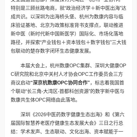
特别是三顾丝路电商，就“政治经济学＋新中医出海”达
成共识。以深圳为出海桥头堡、杭州为数康内容与临
床验证基地、北京为政策标准背书支撑点，联动推进
新中医（新时代新中国新医学）国际化、市场化落地
路径，并探索“产业钱包＋资本钱包＋数字钱包”三大钱
包联动的楚存数字闭环生态健康发展。
本届大会上，杭州数康OPC集群、深圳大健康OP
C研究院和北京中关村人才协会OPC工作委员会三方
商议启动
“
深京杭数康
OPC
协同合作
”
，标志着我国首
个联动“长三角-大湾区-首都科创资源”的数字新中医与
数康共生体OPC网络由此落地。
深圳《2026中医药数字健康生态出海》和《第六
届国际智慧养老医疗健康生态发展大会》三日之行总
结：学术发声、生态联动、文化出海、资本赋能于一