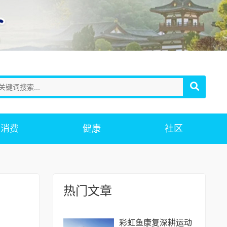
消费
健康
社区
热门文章
彩虹鱼康复深耕运动