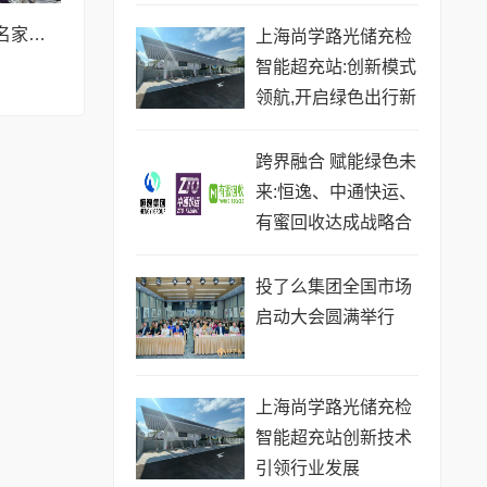
文化传承·中国艺术名家之林蘭子
上海尚学路光储充检
智能超充站:创新模式
领航,开启绿色出行新
篇
跨界融合 赋能绿色未
来:恒逸、中通快运、
有蜜回收达成战略合
作
投了么集团全国市场
启动大会圆满举行
上海尚学路光储充检
智能超充站创新技术
引领行业发展