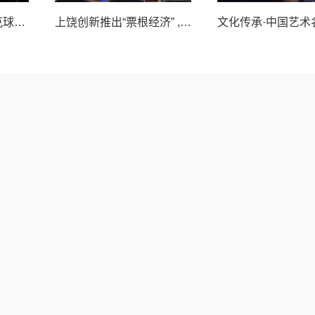
2025“李宁杯”全国匹克球锦标赛奖牌揭晓
上饶创新推出“票根经济” ,“票游上饶”平台正式上线