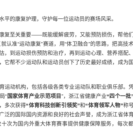
高水平的康复护理，守护每一位运动员的赛场风采。
康复至关重要——既能缓解疲劳，又能预防损伤，帮他
复就认准“运动康复”赛道，用“体卫融合”的思路，把高技
估，到运动损伤预防和治疗，再到运动心理、营养搭配
，它帮不少运动队和运动员创下了历史最好成绩，成为
体育运动机构，包括各级各类专业运动队和职业俱乐部。
局“
国家体育产业示范项目
”，浙江省健康产业
“四个一批
，多次获得
“体育科技创新引领奖”
和
“体育领军人物”
称
广泛的国际国内资源和良好的社会声誉，成为浙江省体
数十次为国内外重大体育赛事提供健康保障服务，每次