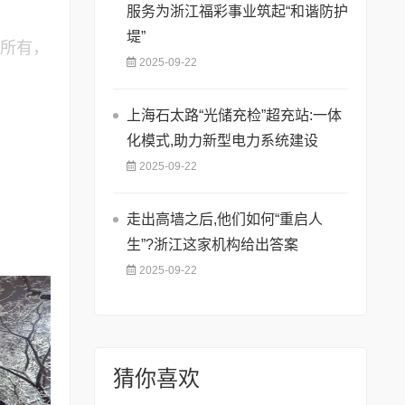
服务为浙江福彩事业筑起“和谐防护
堤”
者所有，
2025-09-22
上海石太路“光储充检”超充站:一体
化模式,助力新型电力系统建设
2025-09-22
走出高墙之后,他们如何“重启人
生”?浙江这家机构给出答案
2025-09-22
猜你喜欢