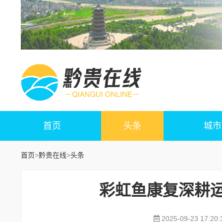
首页
头条
城市
首页
>
黔贵在线
>
头条
彩虹鱼康复深耕运
2025-09-23 17:20: