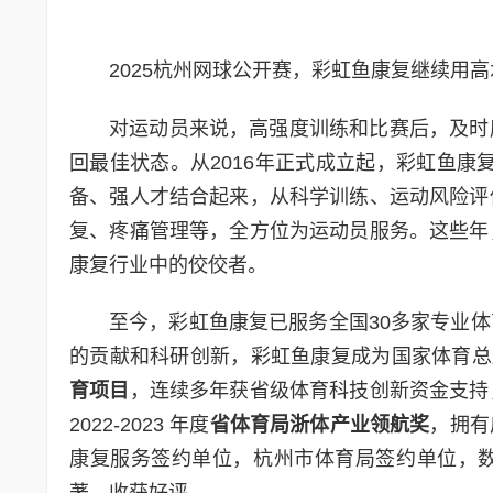
2025杭州网球公开赛，彩虹鱼康复继续用
对运动员来说，高强度训练和比赛后，及时
回最佳状态。从2016年正式成立起，彩虹鱼康
备、强人才结合起来，从科学训练、运动风险评
复、疼痛管理等，全方位为运动员服务。这些年
康复行业中的佼佼者。
至今，彩虹鱼康复已服务全国30多家专业
的贡献和科研创新，彩虹鱼康复成为国家体育总
育项目
，连续多年获省级体育科技创新资金支持
2022-2023 年度
省体育局浙体产业领航奖
，拥有
康复服务签约单位，杭州市体育局签约单位，