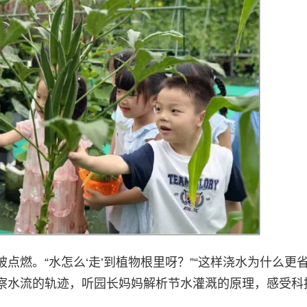
燃。“水怎么‘走’到植物根里呀？”“这样浇水为什么更省
察水流的轨迹，听园长妈妈解析节水灌溉的原理，感受科