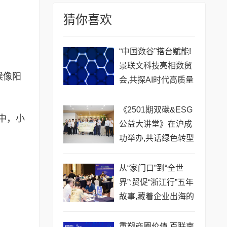
猜你喜欢
“中国数谷”搭台赋能!
景联文科技亮相数贸
候像阳
会,共探AI时代高质量
数据发展新路径
《2501期双碳&ESG
中，小
公益大讲堂》在沪成
功举办,共话绿色转型
新未来
从“家门口”到“全世
界”:贸促“浙江行”五年
故事,藏着企业出海的
“金钥匙”
重塑商圈价值 百联南