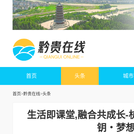
首页
头条
城市
首页
>
黔贵在线
>
头条
生活即课堂,融合共成长
钥・梦想