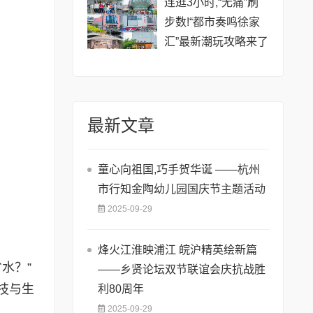
连逛3小时,“无痛”刷
步数!“都市奏鸣徐家
汇”最新潮玩攻略来了
最新文章
童心向祖国,巧手贺华诞 ——杭州
市行知金陶幼儿园国庆节主题活动
2025-09-29
烽火江淮映浦江 皖沪精英绘新篇
水？”
——乡贤论坛双节联谊会庆抗战胜
技与生
利80周年
2025-09-29