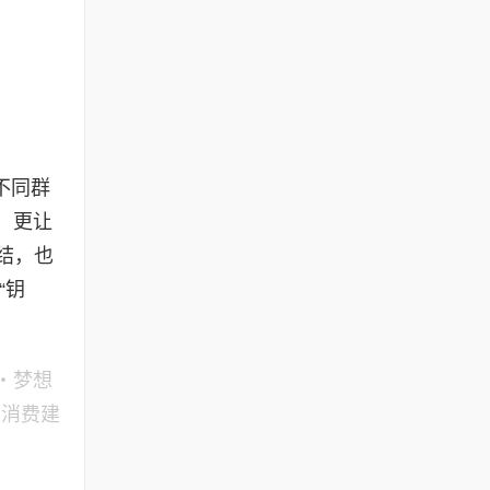
不同群
，更让
结，也
“钥
・梦想
资消费建