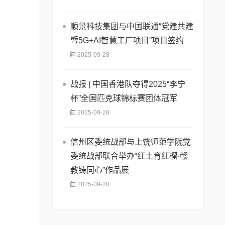
顺景科技集团与中国联通“党建共建
暨5G+AI智慧工厂项目”项目签约
2025-09-28
战报 | 中国香港队夺得2025“李宁
杯”全国匹克球锦标赛团体冠军
2025-09-28
信州区委统战部与上饶师范学院党
委统战部联合举办“红土育红榴·赣
教铸同心”作品展
2025-09-28