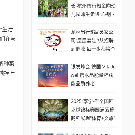
长-杭州市行知金陶幼
儿园师生走进“心钥・
梦想家”开展实践活动
“生活
​龙林出行骗局:6家公
他们在与
司“层层套娃”!从招聘
到催收,每一步都换个
主体坑你
解种菜
银发峰会:德国 VitaJu
触摸叶
wel 携水晶能量杯赋
能品质养老
2025“李宁杯”全国匹
克球锦标赛圆满落幕
鹤壁展现“体育+文旅”
融合新篇章