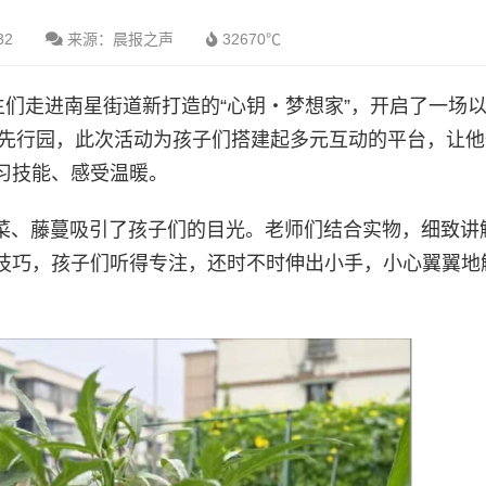
32
来源：晨报之声
32670℃
生们走进南星街道新打造的“心钥・梦想家”，开启了一场以
育先行园，此次活动为孩子们搭建起多元互动的平台，让
习技能、感受温暖。
蔬菜、藤蔓吸引了孩子们的目光。老师们结合实物，细致讲
技巧，孩子们听得专注，还时不时伸出小手，小心翼翼地