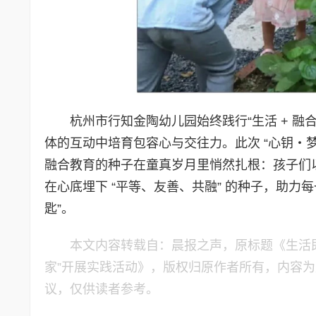
杭州市行知金陶幼儿园始终践行“生活 + 
体的互动中培育包容心与交往力。此次 “心钥・
融合教育的种子在童真岁月里悄然扎根：孩子们
在心底埋下 “平等、友善、共融” 的种子，助
匙”。
本文内容转载自：晨报之声，原标题《生活即
家”开展实践活动》，版权归原作者所有，内容
议，仅供读者参考。