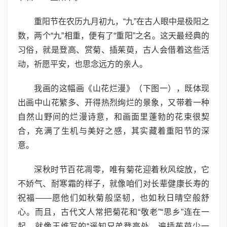
重阳节在农历九月初九，“九”在古人眼中是极阳之
数，两个“九”相重，便有了“重阳”之名。这天最经典的
习俗，就是登高、赏菊、插茱萸，古人会借着这些活
动，祈愿平安，也思念远方的亲人。
我画的这幅画《山花烂漫》（下图一），既体现
出画中山花繁多、开得热烈绚烂的景象，又带着一种
自然山野间的烂漫诗意，和画面里蓬勃的花束很契
合，充满了生机与美好之感，其实藏着重阳节的深
意。
深秋时节百花凋零，唯有菊花迎着秋风绽放，它
不娇气、耐寒霜的样子，就像咱们对长辈健康长寿的
祝福——愿他们如秋菊般坚韧，也如秋日晴空般舒
心。而且，古代文人常把菊花和“敬老”“思乡”连在一
起，就像王维写的“遥知兄弟登高处，遍插茱萸少一