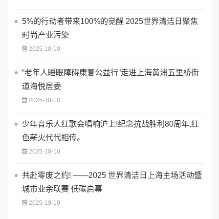
5%的行动者带来100%的觉醒 2025世界清洁日聚焦
时尚产业污染
2025-10-10
“老年人睡眠障碍康复公益行”走进上海黄浦五里桥街
道海悦居委
2025-10-10
少年音乐人红歌会唱响沪上!纪念抗战胜利80周年,红
色薪火代代相传。
2025-10-10
共赴零废之约! ——2025 世界清洁日上海主场活动暨
城市业余联赛 低碳启幕
2025-10-10