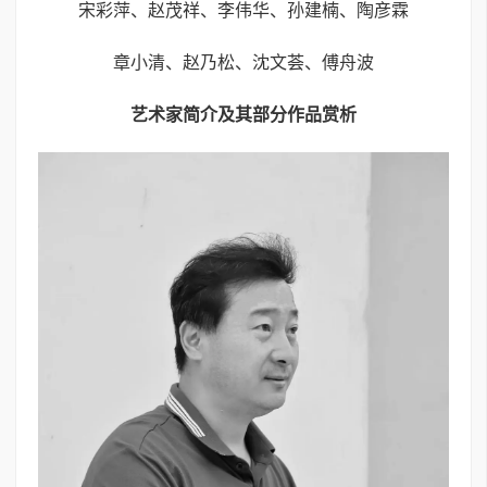
宋彩萍、赵茂祥、李伟华、孙建楠、陶彦霖
章小清、赵乃松、沈文荟、傅舟波
艺术家简介及其部分作品赏析