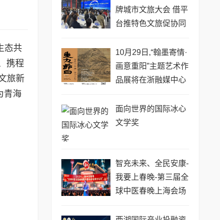
牌城市文旅大会 借平
台推特色文旅促协同
发展
生态共
10月29日,“翰墨寄情·
、携程
画意重阳”主题艺术作
文旅新
品展将在浙融媒中心
为青海
拉开帷幕
面向世界的国际冰心
文学奖
智充未来、全民安康-
我要上春晚-第三届全
球中医春晚上海会场
社区档活动拉开帷幕!
西湖国际产业投融资