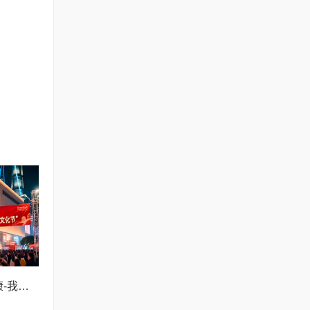
智充未来、全民安康-我要上春晚-第三届全球中医春晚上海会场社区档活动拉开帷幕!