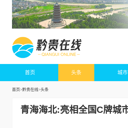
首页
头条
城市
首页
>
黔贵在线
>
头条
青海海北:亮相全国C牌城