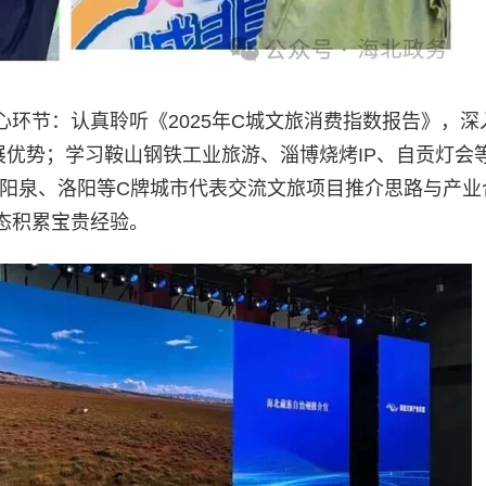
环节：认真聆听《2025年C城文旅消费指数报告》，深
展优势；学习鞍山钢铁工业旅游、淄博烧烤IP、自贡灯会
；与阳泉、洛阳等C牌城市代表交流文旅项目推介思路与产业
态积累宝贵经验。