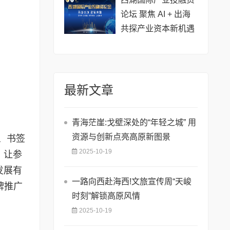
论坛 聚焦 AI + 出海
共探产业资本新机遇
最新文章
青海茫崖:戈壁深处的“年轻之城” 用
资源与创新点亮高原新图景
、书签
2025-10-19
，让参
发展有
一路向西赴海西!文旅宣传周“天峻
牌推广
时刻”解锁高原风情
2025-10-19