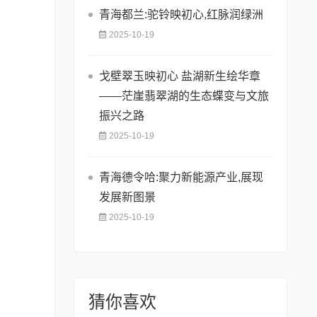
青海都兰:驼铃映初心,红脉润绿洲
2025-10-19
戈壁翠玉映初心 盐湖新生绘华章
——茫崖翡翠湖的生态蝶变与文旅
振兴之路
2025-10-19
青海德令哈:聚力新能源产业,展现
发展新图景
2025-10-19
猜你喜欢