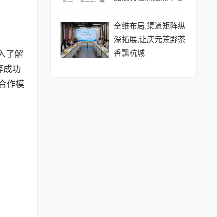
拉开帷幕(三)
全维布局,渠道矩阵纵
深拓展,让庆元荒野茶
香飘杭城
入了解
等成功
合作模