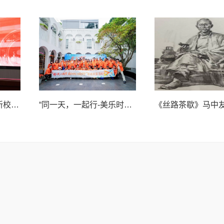
黄公望高级中学迎来新校长申屠永庆——开启全面育人新征程
“同一天，一起行-美乐时刻，与爱同行”健步走肺癌患者关爱活动闪耀羊城