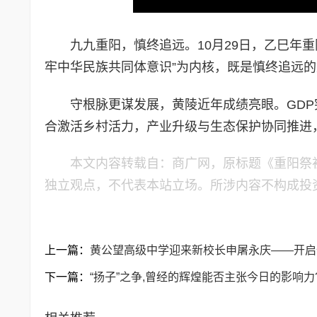
九九重阳，慎终追远。10月29日，乙巳年
牢中华民族共同体意识”为内核，既是慎终追远
守根脉更谋发展，黄陵近年成绩亮眼。GDP突
合激活乡村活力，产业升级与生态保护协同推进
本文内容转载自：商广网，原标题《重阳祭
独立观点，不代表本站立场。所涉内容不构成投
上一篇：
黄公望高级中学迎来新校长申屠永庆——开启
下一篇：
“扬子”之争,曾经的辉煌能否主张今日的影响力