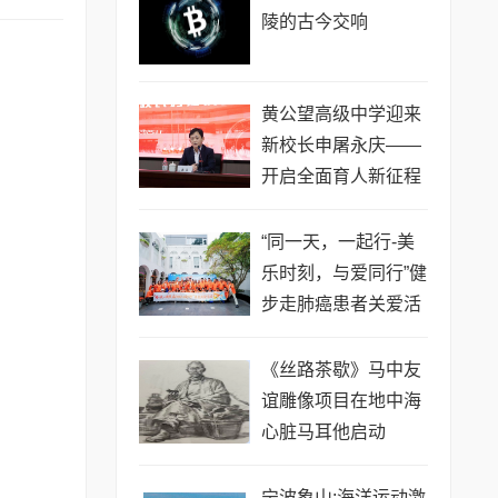
陵的古今交响
黄公望高级中学迎来
新校长申屠永庆——
开启全面育人新征程
“同一天，一起行-美
乐时刻，与爱同行”健
步走肺癌患者关爱活
动闪耀羊城
《丝路茶歇》马中友
谊雕像项目在地中海
心脏马耳他启动
宁波象山:海洋运动激