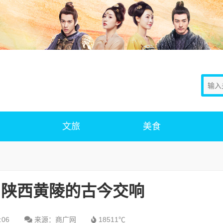
文旅
美食
:陕西黄陵的古今交响
:06
来源：商广网
18511℃