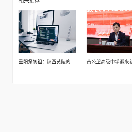
相关推荐
重阳祭初祖：陕西黄陵的古今交响