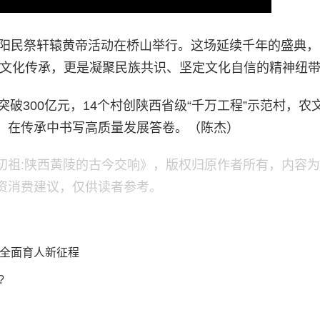
重阳民祭轩辕黄帝活动在桥山举行。这场延续千年的盛典，
的文化传承，更是凝聚民族共识、坚定文化自信的精神纽
破300亿元，14个村创陕西省级“千万工程”示范村，农
，在传承中书写高质量发展答卷。（陈杰）
初祖:陕西黄陵的古今交响》，版权归原作者所有，内容
资消费建议，仅供读者参考。
全面育人新征程
?