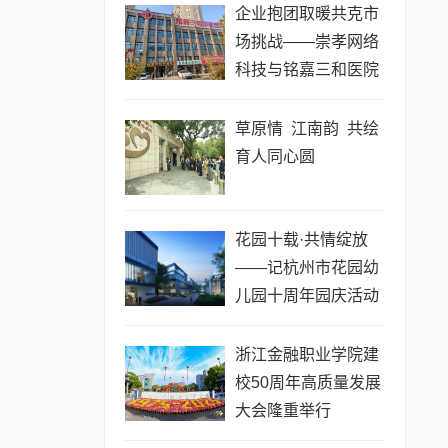
企业抱团取暖共克市
场挑战——崇孝网络
科技与铭嘉三和医院
战略合作洽谈纪实
草原情 江南韵 共绘
育人同心圆
花园十载·共情绽放
——记杭州市花园幼
儿园十周年园庆活动
浙江金融职业学院建
校50周年高质量发展
大会隆重举行