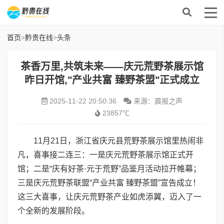
首页
>
黔贵在线
>
头条
茶香万里,共筑未来——庆元荒野茶展示馆
昨日开馆,"产业共富 臻野茶盟"正式成立
2025-11-22 20:50:36
来源：晨报之声
23857℃
11月21日，浙江省庆元县荒野茶展示馆里热闹非
凡，喜事接二连三：一是庆元荒野茶展示馆正式开
馆；二是“庆有好茶·元于荒野”品鉴月活动拉开帷幕；
三是庆元荒野茶联盟“产业共富 臻野茶盟”宣告成立！
这三大喜事，让庆元荒野茶产业如虎添翼，迈入了一
个全新的发展阶段。