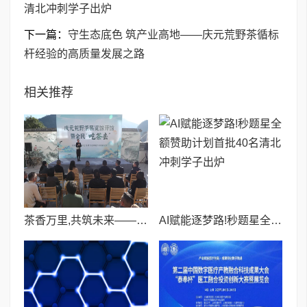
清北冲刺学子出炉
下一篇：
守生态底色 筑产业高地——庆元荒野茶循标
杆经验的高质量发展之路
相关推荐
茶香万里,共筑未来——庆元荒野茶展示馆昨日开馆,“产业共富 臻野茶盟”正式成立
AI赋能逐梦路!秒题星全额赞助计划首批40名清北冲刺学子出炉