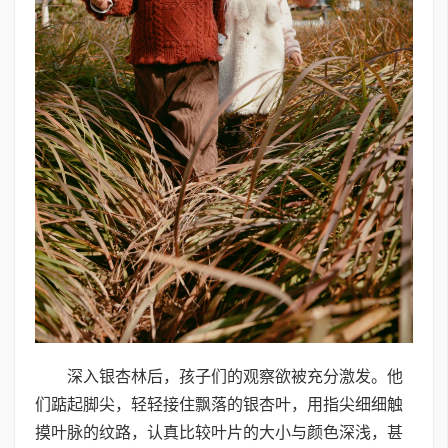
深入银杏林后，孩子们的观察欲被充分激发。他
们踮起脚尖，轻轻接住飘落的银杏叶，用指尖细细触
摸叶脉的纹路，认真比较叶片的大小与颜色深浅，甚