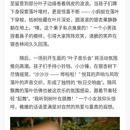
至留意到部分叶子边缘卷着俏皮的波浪。当孩子们蹲
下身探索落叶堆时，更是惊喜不断 —— 小蚂蚁在落叶
下穿梭，枯树枝藏在叶片深处，圆滚滚的银杏果静静
躺在地上。“咦，这个果子有点臭臭的！” 一个小男孩
捏着鼻子的模样，引得大家阵阵欢笑，清脆的笑声在
银杏林间久久回荡。
随后，一场别开生面的 “叶子音乐会” 将活动氛围
推向高潮。孩子们手持小铃铛、小沙锤，在银杏树下
尽情摇晃，“沙沙沙 —— 哗啦啦！” 悦耳的声响与风吹
落叶的声音交织，形成了独特的 “秋日交响曲”。随风
飘舞的落叶仿佛也被这欢乐的氛围感染，跟着节奏轻
轻 “起舞”。“我听到树叶在跳舞！” 一个小女孩仰头惊
呼，稚嫩的话语里满是对自然的热爱与童真的遐想。