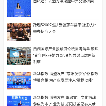
西凤酒：以酒为媒架起中外交流桥梁
跨越5200公里! 新疆莎车县来浙江杭州
举办招商大会
西湖国际产业投融资论坛圆满落幕 聚焦
“青年创业+她力量”,资智共融点燃创新
引擎
新华指数·博鳌发布|“咸阳茯茶”价格指数
博鳌亮相 为产业发展注入“数据动能”
新华指数·博鳌发布|董忠文：文化为魂
健康为本 产业为基 咸阳茯茶是秦人献