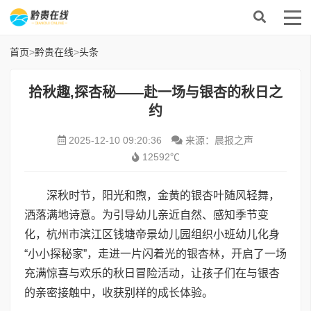
首页
>
黔贵在线
>
头条
拾秋趣,探杏秘——赴一场与银杏的秋日之
约
2025-12-10 09:20:36
来源：晨报之声
12592℃
深秋时节，阳光和煦，金黄的银杏叶随风轻舞，
洒落满地诗意。为引导幼儿亲近自然、感知季节变
化，杭州市滨江区钱塘帝景幼儿园组织小班幼儿化身
“小小探秘家”，走进一片闪着光的银杏林，开启了一场
充满惊喜与欢乐的秋日冒险活动，让孩子们在与银杏
的亲密接触中，收获别样的成长体验。