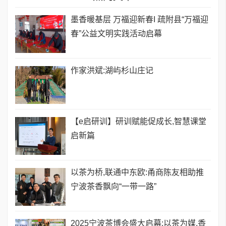
墨香暖基层 万福迎新春I 疏附县“万福迎
春”公益文明实践活动启幕
作家洪斌:湖屿杉山庄记
【e启研训】研训赋能促成长,智慧课堂
启新篇
以茶为桥,联通中东欧:甬商陈友相助推
宁波茶香飘向“一带一路”
2025宁波茶博会盛大启幕:以茶为媒,香