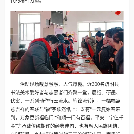
代的精神力量。
活动现场暖意融融、人气爆棚。近300名疏附县
书法美术爱好者与志愿者们齐聚一堂，展纸、研墨、
伏案，一系列动作行云流水。笔锋流转间，一幅幅寓
意吉祥的春联与“福”字跃然纸上：既有“一元复始春来
到，万象更新福临门”“和顺一门有百福，平安二字值千
金”等承载传统期许的经典佳句，也有融入民族团结、