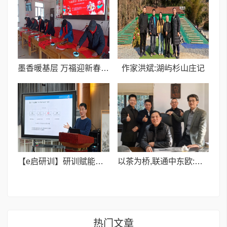
墨香暖基层 万福迎新春I 疏附县“万福迎春”公益文明实践活动启幕
作家洪斌:湖屿杉山庄记
【e启研训】研训赋能促成长,智慧课堂启新篇
以茶为桥,联通中东欧:甬商陈友相助推宁波茶香飘向“一带一路”
热门文章