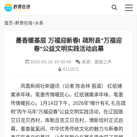
首页
>
黔贵在线
>
头条
墨香暖基层 万福迎新春I 疏附县"万福迎
春"公益文明实践活动启幕
2026-01-16 10:30:40
来源：晨报之声
41135℃
凤凰新闻社新疆讯（记者 陈会林 报道） 红纸铺
案承年味，笔墨传情暖民心。红纸铺案承年味，笔墨
传情暖民心。1月14日下午，2026年“喀什有礼 礼在疏
附”丙午马年“万福迎春”公益文明实践活动，在辽园镇
艾日克贝西村，库勒且克艾日克村，博斯坦村正式启
幕，墨香氤氲间，中华优秀传统文化的魅力与新春的