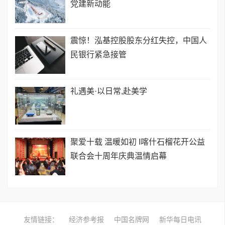
党建新动能
震惊！泓基控股股东分红失控，中国人
民银行紧急接管
礼遇美·以日常,赴美学
聚爱十载 温暖如初 I喀什石榴花开公益
联合会十周年庆典温情启幕
友情链接：
经济参考报
中国名牌网
新华每日电讯