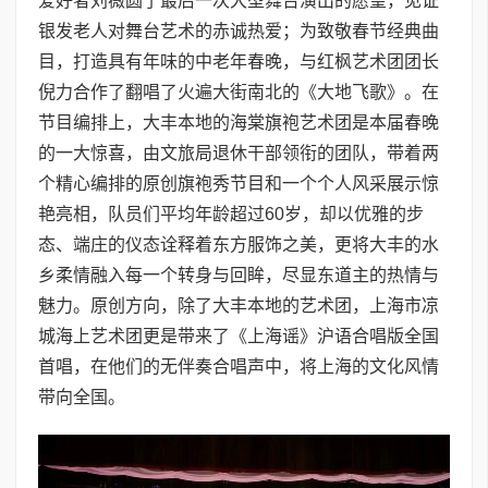
爱好者刘薇圆了最后一次大型舞台演出的愿望，见证
银发老人对舞台艺术的赤诚热爱；为致敬春节经典曲
目，打造具有年味的中老年春晚，与红枫艺术团团长
倪力合作了翻唱了火遍大街南北的《大地飞歌》。在
节目编排上，大丰本地的海棠旗袍艺术团是本届春晚
的一大惊喜，由文旅局退休干部领衔的团队，带着两
个精心编排的原创旗袍秀节目和一个个人风采展示惊
艳亮相，队员们平均年龄超过60岁，却以优雅的步
态、端庄的仪态诠释着东方服饰之美，更将大丰的水
乡柔情融入每一个转身与回眸，尽显东道主的热情与
魅力。原创方向，除了大丰本地的艺术团，上海市凉
城海上艺术团更是带来了《上海谣》沪语合唱版全国
首唱，在他们的无伴奏合唱声中，将上海的文化风情
带向全国。