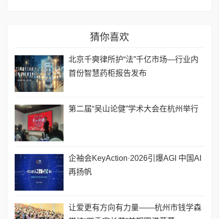
猜你喜欢
北京千奭律所护“法”千亿市场—行业内
首份智慧药柜报告发布
第二届“吴山论健”学术大会在杭州举行
企袖会KeyAction·2026引爆AGI 中国AI
再扬帆
让爱更有方向有力量——杭州市钱学森