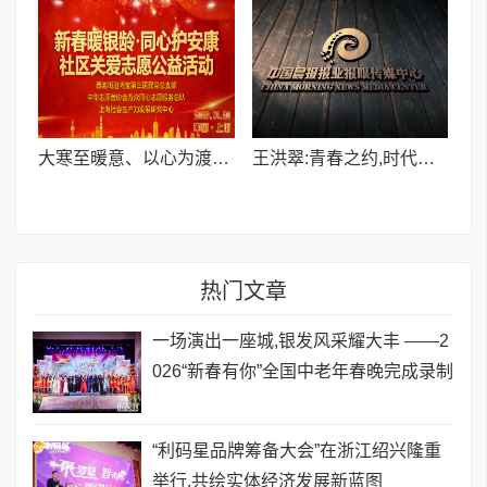
​大寒至暖意、以心为渡寒—— 社区关爱志愿公益活动
王洪翠:青春之约,时代之唤-----从霍去病到新时代中国青年的精神传承
热门文章
一场演出一座城,银发风采耀大丰 ——2
026“新春有你”全国中老年春晚完成录制
​“利码星品牌筹备大会”在浙江绍兴隆重
举行,共绘实体经济发展新蓝图