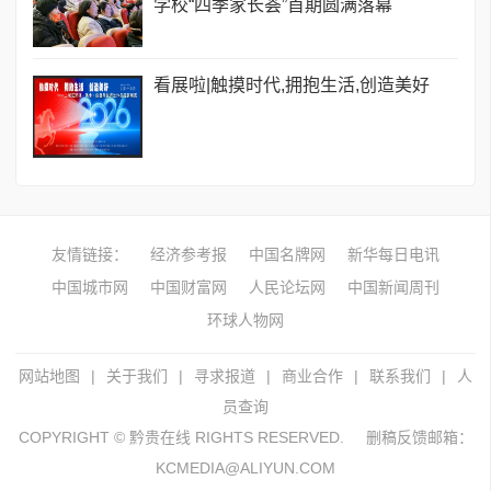
学校“四季家长荟”首期圆满落幕
看展啦|触摸时代,拥抱生活,创造美好
友情链接：
经济参考报
中国名牌网
新华每日电讯
中国城市网
中国财富网
人民论坛网
中国新闻周刊
环球人物网
网站地图
|
关于我们
|
寻求报道
|
商业合作
|
联系我们
|
人
员查询
COPYRIGHT © 黔贵在线 RIGHTS RESERVED.
删稿反馈邮箱：
KCMEDIA@ALIYUN.COM