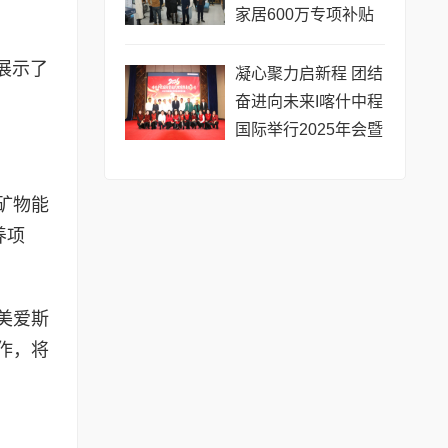
家居600万专项补贴
专场活动今日启幕
展示了
凝心聚力启新程 团结
奋进向未来I喀什中程
国际举行2025年会暨
新春联谊会
矿物能
养项
美爱斯
作，将