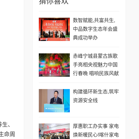
猜你喜欢
数智赋能,共富共生,
中品数字生态年会盛
典成功举办
赤峰宁城县蒙古族歌
手亮相央视魅力中国
行春晚 唱响民族风献
礼家乡！
构建循环新生态,筑牢
资源安全线
养生、
厚惠职工办实事 家电
生命周
焕新暖民心!喀什家电