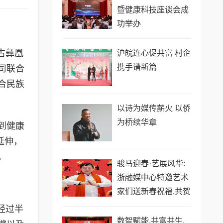
暨健康科技座谈会成
功举办
古彝凰
沪皖连心促共富 村企
携手谱新篇
司联合
合民族
以诗为媒传薪火 以侨
为桥续华章
到健康
延伸，
。
骏马迎春·艺展风华:
浙融媒中心特邀艺术
家们送新春祝福,共贺
马年祥瑞——夏有良
经过半
老师
数智赋能,共富共生,