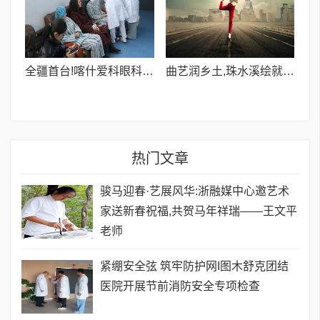
全疆首台!喀什爱科眼科CLEAR超清全飞激光设备投入使用
曲艺润乡土,珠水溪绘就新春文化画卷
热门文章
骏马迎春·艺展风华:浙融媒中心邀艺术
家送新春祝福,共贺马年祥瑞——王文平
老师
紧绷安全弦 筑牢防护网I图木舒克团结
医院开展节前消防安全专项检查