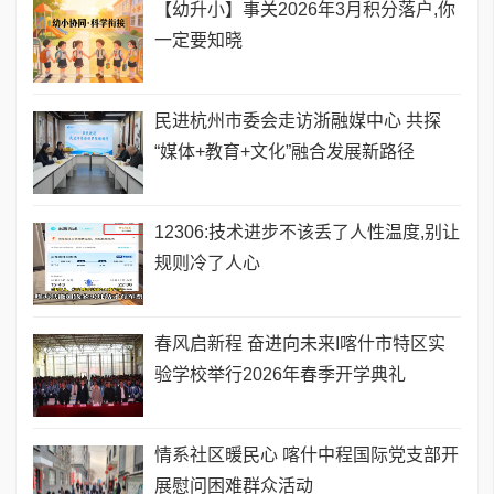
【幼升小】事关2026年3月积分落户,你
一定要知晓
民进杭州市委会走访浙融媒中心 共探
“媒体+教育+文化”融合发展新路径
12306:技术进步不该丢了人性温度,别让
规则冷了人心
春风启新程 奋进向未来I喀什市特区实
验学校举行2026年春季开学典礼
情系社区暖民心 喀什中程国际党支部开
展慰问困难群众活动