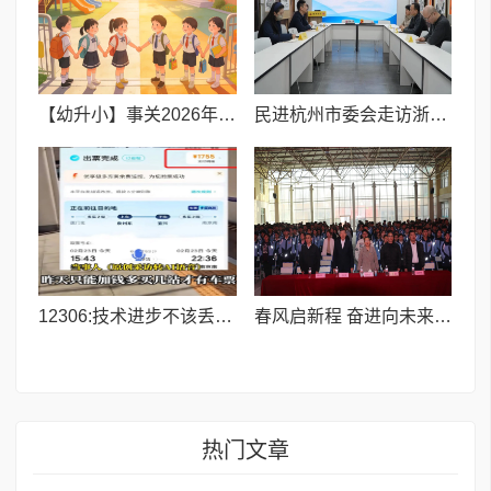
【幼升小】事关2026年3月积分落户,你一定要知晓
民进杭州市委会走访浙融媒中心 共探“媒体+教育+文化”融合发展新路径
12306:技术进步不该丢了人性温度,别让规则冷了人心
春风启新程 奋进向未来I喀什市特区实验学校举行2026年春季开学典礼
热门文章