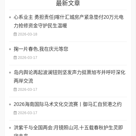
最新文章
心系业主 勇担责任|喀什汇城房产紧急垫付20万元电
力抢修资金守护民生温暖
2026-03-18
掬一片春色,我在庆元等您
2026-03-17
岛内舆论再起波澜钮则坚发声力挺萧旭岑并呼吁深化
两岸交流
2026-03-17
2026海南国际马术文化交流赛丨御马汇自贸港之约
2026-03-17
洪紫千与全国两会:月镜照山河,十五载春秋护生灵即