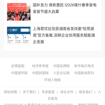
国补发力 焕新惠民 I2026喀什春季家电
家装节盛大启幕
上海君优征信获湖南省发改委“信用湖
南”官方备案,深耕企业信用服务赋能湘
企发展
友情链接：
经济参考报
中国名牌网
新华每日电讯
中国城市网
中国财富网
人民论坛网
中国新闻周刊
环球人物网
网站地图
|
关于我们
|
寻求报道
|
商业合作
|
联系我们
|
人
员查询