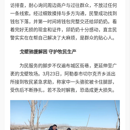
访排查，耐心询问周边商户与过往群众，不放过任何
一条线索。经过细致摸排与多方沟通，民警成功找到
钱包下落，并第一时间将钱包完整交还给邱奶奶。看
着完好无损的现金和证件，邱奶奶十分感动，直言民
警实实在在帮自己解决了大麻烦，是群众的贴心人。
戈壁驰援解困 守护牧民生产
为民服务的脚步不仅遍布城区街巷，更延伸至广
袤的戈壁牧场。3月23日，阿勒泰市切尔克齐乡派出
所接到牧民紧急求助，称家中一头骆驼被卡住腿部，
受伤后不断挣扎，若不及时解救，恐造成更大损失。