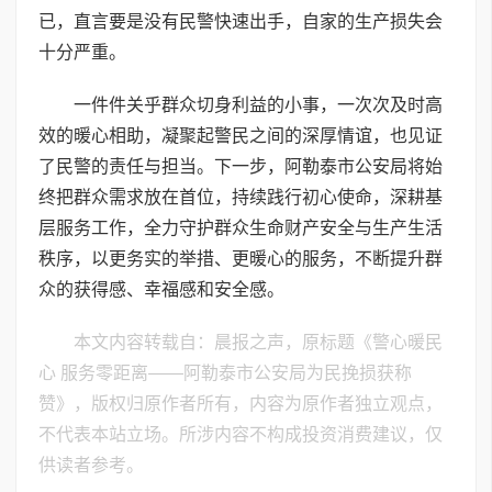
已，直言要是没有民警快速出手，自家的生产损失会
十分严重。
一件件关乎群众切身利益的小事，一次次及时高
效的暖心相助，凝聚起警民之间的深厚情谊，也见证
了民警的责任与担当。下一步，阿勒泰市公安局将始
终把群众需求放在首位，持续践行初心使命，深耕基
层服务工作，全力守护群众生命财产安全与生产生活
秩序，以更务实的举措、更暖心的服务，不断提升群
众的获得感、幸福感和安全感。
本文内容转载自：晨报之声，原标题《​警心暖民
心 服务零距离——阿勒泰市公安局为民挽损获称
赞》，版权归原作者所有，内容为原作者独立观点，
不代表本站立场。所涉内容不构成投资消费建议，仅
供读者参考。