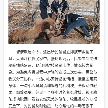
警情就是命令，派出所民辅警立即携带救援工
具，火速赶往牧民家中。抵达现场后，民警看到受伤
骆驼情绪焦躁，腿部被树枝紧紧卡住，情况较为紧
急。为避免救援过程中对骆驼造成二次伤害，民警与
牧民分工协作，一边小心安抚骆驼情绪，慢慢固定其
身体，一边小心翼翼清理缠绕的枯树枝，全程动作轻
柔、细致稳妥。经过半个多小时的紧张救援，被困骆
驼成功脱困。看着安然无恙的骆驼，牧民悬着的心彻
底放下，对民警及时驰援、尽心帮忙的举动感激不