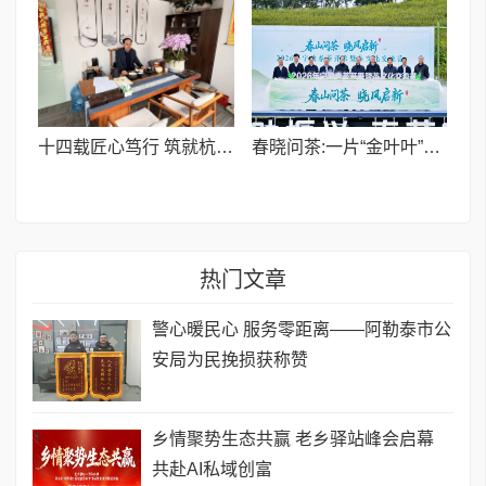
十四载匠心笃行 筑就杭城货运行业标杆——记杭州卓岳汽车服务有限公司负责人岳喜刚
春晓问茶:一片“金叶叶”的共富答卷
热门文章
​警心暖民心 服务零距离——阿勒泰市公
安局为民挽损获称赞
乡情聚势生态共赢 老乡驿站峰会启幕
共赴AI私域创富