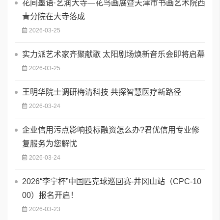
花间墨语·艺润大寺—花鸟画展暨天津市书画艺术院西
青分院在大寺落成
2026-03-25
实力派艺术家齐聚献歌 太阳剧场焕新音乐会即将启幕
2026-03-25
王明华院士调研梅清科技 共探智慧医疗新路径
2026-03-24
企业信用污点影响投标融资怎么办?君优信用专业修
复服务为您解忧
2026-03-24
2026“李宁杯”中国匹克球巡回赛-井冈山站（CPC-10
00）报名开启！
2026-03-23