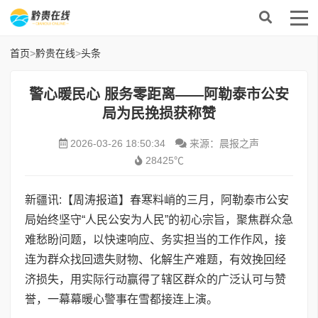
首页
>
黔贵在线
>
头条
​警心暖民心 服务零距离——阿勒泰市公安
局为民挽损获称赞
2026-03-26 18:50:34
来源：晨报之声
28425℃
新疆讯:【周涛报道】春寒料峭的三月，阿勒泰市公安
局始终坚守“人民公安为人民”的初心宗旨，聚焦群众急
难愁盼问题，以快速响应、务实担当的工作作风，接
连为群众找回遗失财物、化解生产难题，有效挽回经
济损失，用实际行动赢得了辖区群众的广泛认可与赞
誉，一幕幕暖心警事在雪都接连上演。