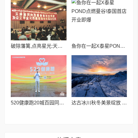
破除藩篱,点亮星光:天狮集团三十年教育筑梦之路
鱼你在一起X泰星POND点燃曼谷!泰国首店开业即爆
520健康跑20城百园同频开跑,现场宣布向全国招募52朵“金花”
达古冰川秋冬美景绽放 冬日仙境迎来旅游热潮