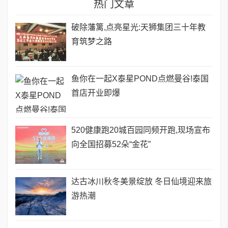
热门文章
破除藩篱,点亮星光:天狮集团三十年教
育筑梦之路
鱼你在一起X泰星POND点燃曼谷!泰国
首店开业即爆
520健康跑20城百园同频开跑,现场宣布
向全国招募52朵“金花”
达古冰川秋冬美景绽放 冬日仙境迎来旅
游热潮