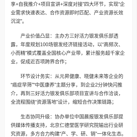
享+自我推介+项目宣讲+深度对接”四大环节，实现“企
业需求快速表达、合作资源即时匹配、产业资源长效
沉淀”。
产业价值凸显：主办方三好活力银发俱乐部透
露，年度规划100场银发经济链接活动，以“高频次、
小而精”模式覆盖全国核心产业带，累计服务超千家企
业，促成近百项跨界合作；
环节设计务实：从元昇健康、晓健未来等企业的
“癌症早筛”“中医康养”主题分享，到企业2分钟快闪推
介，再到三好活力银发俱乐部项目宣讲与合作洽谈，
全流程围绕“资源落地”设计，缩短合作决策链路；
生态协同升级：协办单位中国晨报银发俱乐部提
供媒体传播支持，北京仁德堂医学研究院输出行业研
究资源，多方合力构建“产、学、研、销”一体化生态。