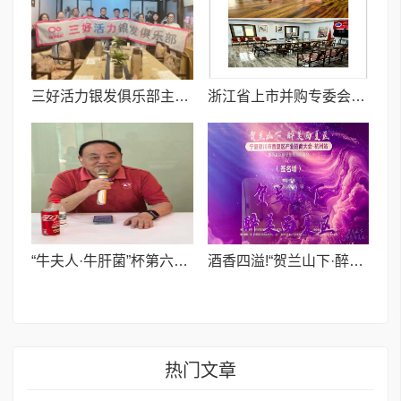
三好活力银发俱乐部主办银发经济产业对接会 杭州启幕聚焦资源精准链接
浙江省上市并购专委会第五期投融资交流活动成功举办,共话资源对接新范式
“牛夫人·牛肝菌”杯第六届中国龙文学奖征文大赛阶段性汇报移师叶辛故乡文学馆举行
​酒香四溢!“贺兰山下·醉美西夏区”葡萄酒文旅产业在杭奏响招商“醉美”乐章
热门文章