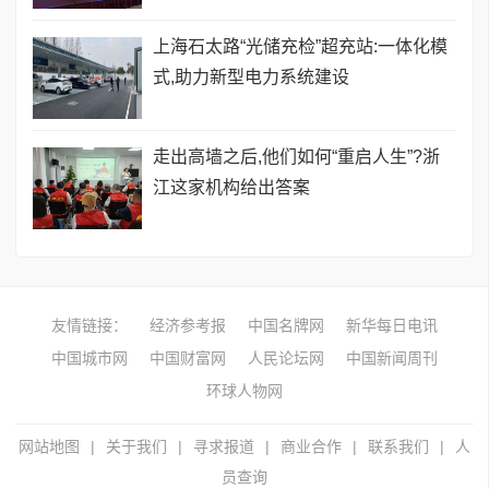
上海石太路“光储充检”超充站:一体化模
式,助力新型电力系统建设
走出高墙之后,他们如何“重启人生”?浙
江这家机构给出答案
友情链接：
经济参考报
中国名牌网
新华每日电讯
中国城市网
中国财富网
人民论坛网
中国新闻周刊
环球人物网
网站地图
|
关于我们
|
寻求报道
|
商业合作
|
联系我们
|
人
员查询