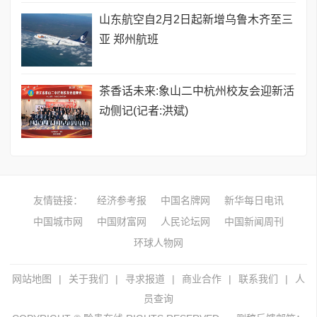
山东航空自2月2日起新增乌鲁木齐至三
亚 郑州航班
茶香话未来:象山二中杭州校友会迎新活
动侧记(记者:洪斌)
友情链接：
经济参考报
中国名牌网
新华每日电讯
中国城市网
中国财富网
人民论坛网
中国新闻周刊
环球人物网
网站地图
|
关于我们
|
寻求报道
|
商业合作
|
联系我们
|
人
员查询