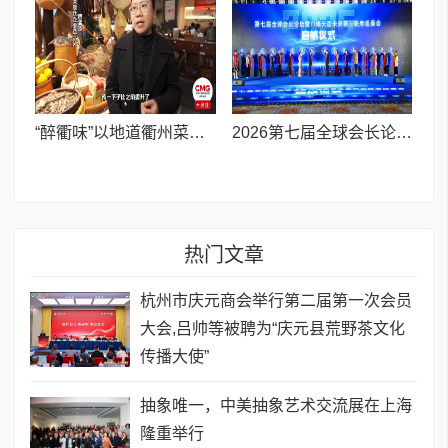
“醉衢味”以地道衢州菜火爆出圈,成消费新亮点
2026第七届全球会长论坛暨巾帼天团未来领主联席组委会启航仪式在杭盛大举行
热门文章
杭州市庆元商会举行第二届第一次会员
大会,吕帅等被聘为“庆元县荒野茶文化
传播大使”
抽象唯一，中美抽象艺术交流展在上海
隆重举行