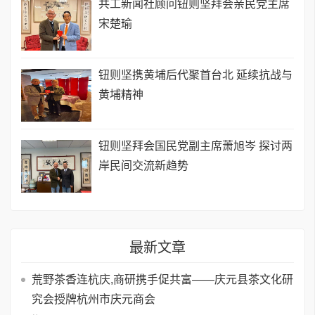
共工新闻社顾问钮则坚拜会亲民党主席
宋楚瑜
钮则坚携黄埔后代聚首台北 延续抗战与
黄埔精神
钮则坚拜会国民党副主席萧旭岑 探讨两
岸民间交流新趋势
最新文章
荒野茶香连杭庆,商研携手促共富——庆元县茶文化研
究会授牌杭州市庆元商会