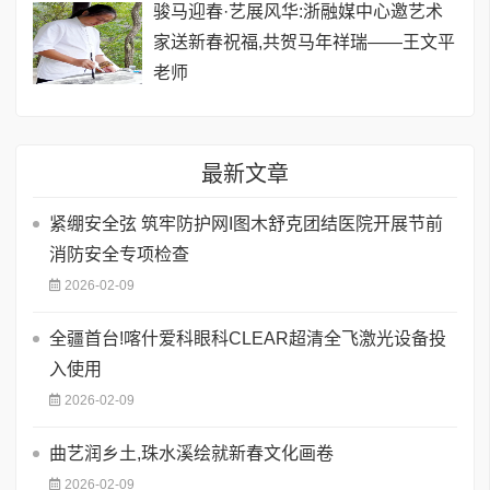
骏马迎春·艺展风华:浙融媒中心邀艺术
家送新春祝福,共贺马年祥瑞——王文平
老师
最新文章
紧绷安全弦 筑牢防护网I图木舒克团结医院开展节前
消防安全专项检查
2026-02-09
全疆首台!喀什爱科眼科CLEAR超清全飞激光设备投
入使用
2026-02-09
曲艺润乡土,珠水溪绘就新春文化画卷
2026-02-09