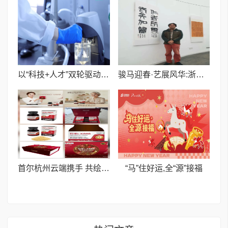
以“科技+人才”双轮驱动，力捷迅药业擘画行业高质量发展新路径
骏马迎春·艺展风华:浙融媒中心邀艺术家送新春祝福,共贺马年祥瑞——刘方老师
首尔杭州云端携手 共绘人参皂甙产业合作蓝图
​“马”住好运,全“源”接福