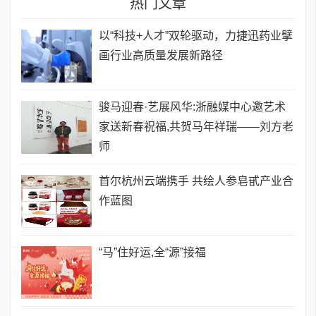
热门文章
以“科技+人才”双轮驱动，力捷迅药业擘
画行业高质量发展新路径
骏马迎春·艺展风华:浙融媒中心邀艺术
家送新春祝福,共贺马年祥瑞——刘方老
师
首尔杭州云端携手 共绘人参皂甙产业合
作蓝图
​“马”住好运,全“源”接福