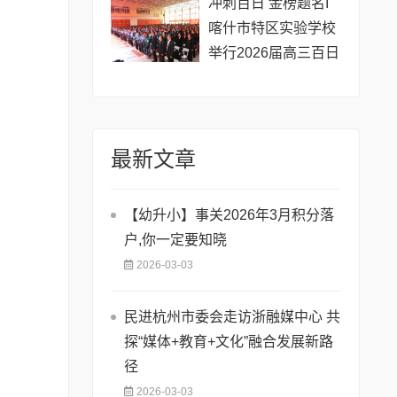
​冲刺百日 金榜题名I
喀什市特区实验学校
举行2026届高三百日
冲刺誓师大会
最新文章
【幼升小】事关2026年3月积分落
户,你一定要知晓
2026-03-03
民进杭州市委会走访浙融媒中心 共
探“媒体+教育+文化”融合发展新路
径
2026-03-03