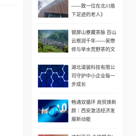
——致一位在北川烙
下足迹的老人》
银屏山寮藏茶脉 百山
云根润千年——吴懋
修与举水荒野茶的文
化根基
湖北道骏科技有限公
司守护中小企业每一
步成长
畅通双循环 商贸焕新
颜｜西安激活经济发
展新动能