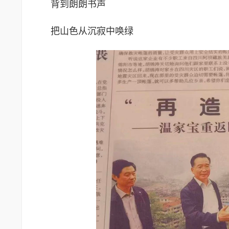
背到朗朗书声
把山色从沉寂中唤绿