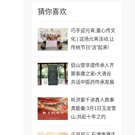
猜你喜欢
巧手迎元宵,童心传文
化 | 这场元宵活动,让
传统节日“活”起来!
侣山堂非遗传承人齐
聚泰康之家•大清谷
共话中医药传承发展
听洪紫千讲真人真事
真能量:3月1日玉龙雪
山,共赴十年之约
正月初三,石浦渔港这