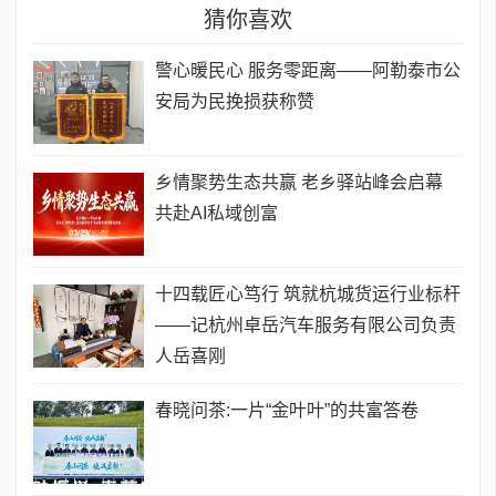
猜你喜欢
​警心暖民心 服务零距离——阿勒泰市公
安局为民挽损获称赞
乡情聚势生态共赢 老乡驿站峰会启幕
共赴AI私域创富
十四载匠心笃行 筑就杭城货运行业标杆
——记杭州卓岳汽车服务有限公司负责
人岳喜刚
春晓问茶:一片“金叶叶”的共富答卷