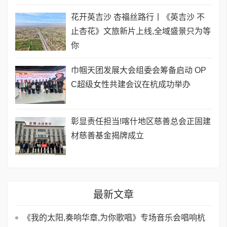
花开英吉沙 杏福丝路行丨《英吉沙 不
止杏花》文旅新片上线,全域盛景只为等
你
巾帼天团发展大会组委会筹备启动 OP
C超级女性共建会议在杭成功举办
彰显责任担当!喀什地区慈善总会正固建
材慈善基金揭牌成立
最新文章
《我的太阳,奏响华章,为你歌唱》专场音乐会唱响杭