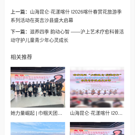
上一篇：
山海昆仑·花漾喀什 I2026喀什春赏花旅游季
系列活动在英吉沙县盛大启幕
下一篇：
滋养四季 韵动心智 ——沪上艺术疗愈科普活
动守护儿童青少年心灵成长
相关推荐
她力量崛起 | 巾帼天团发展大会启幕 以组织动能与AI矩阵托举女性创业新生态
山海昆仑·花漾喀什 I2026喀什春赏花旅游季系列活动在英吉沙县盛大启幕