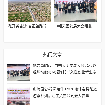
花开英吉沙 杏福丝路行丨《英吉沙 不止杏花》文旅新片上线,全域盛景只为等你
巾帼天团发展大会组委会筹备启动 OPC超级女性共建会议在杭成功举办
热门文章
她力量崛起 | 巾帼天团发展大会启幕 以
组织动能与AI矩阵托举女性创业新生态
山海昆仑·花漾喀什 I2026喀什春赏花旅
游季系列活动在英吉沙县盛大启幕