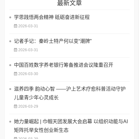
最新文章
学思践悟两会精神 砥砺奋进新征程
2026-03-31
记者手记：秦岭土特产何以变“潮牌”
2026-03-31
​中国百姓数字养老银行筹备推进会议隆重召开
2026-03-30
滋养四季 韵动心智 ——沪上艺术疗愈科普活动守护
儿童青少年心灵成长
2026-03-29
她力量崛起 | 巾帼天团发展大会启幕 以组织动能与AI
矩阵托举女性创业新生态
2026-03-29