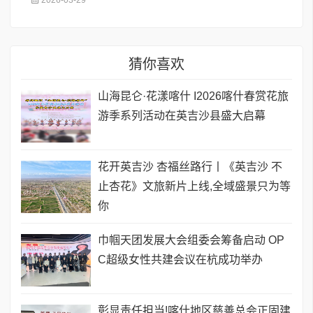
猜你喜欢
山海昆仑·花漾喀什 I2026喀什春赏花旅
游季系列活动在英吉沙县盛大启幕
花开英吉沙 杏福丝路行丨《英吉沙 不
止杏花》文旅新片上线,全域盛景只为等
你
巾帼天团发展大会组委会筹备启动 OP
C超级女性共建会议在杭成功举办
彰显责任担当!喀什地区慈善总会正固建