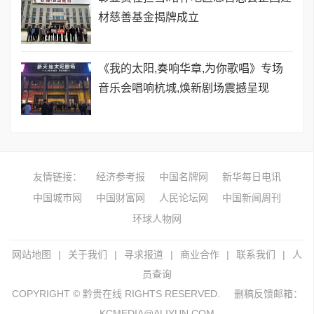
材慈善基金揭牌成立
《我的太阳,奏响华章,为你歌唱》专场
音乐会唱响杭城,焕新剧场震撼呈现
友情链接：
经济参考报
中国名牌网
新华每日电讯
中国城市网
中国财富网
人民论坛网
中国新闻周刊
环球人物网
网站地图
|
关于我们
|
寻求报道
|
商业合作
|
联系我们
|
人
员查询
COPYRIGHT © 黔贵在线 RIGHTS RESERVED.
删稿反馈邮箱：
KCMEDIA@ALIYUN.COM