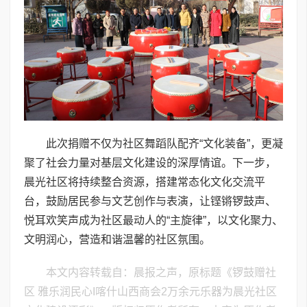
此次捐赠不仅为社区舞蹈队配齐“文化装备”，更凝
聚了社会力量对基层文化建设的深厚情谊。下一步，
晨光社区将持续整合资源，搭建常态化文化交流平
台，鼓励居民参与文艺创作与表演，让铿锵锣鼓声、
悦耳欢笑声成为社区最动人的“主旋律”，以文化聚力、
文明润心，营造和谐温馨的社区氛围。
本文内容转载自：晨报之声，原标题《锣鼓赠社
区 雅乐润民心I喀什山西商会2万余元乐器为晨光社区