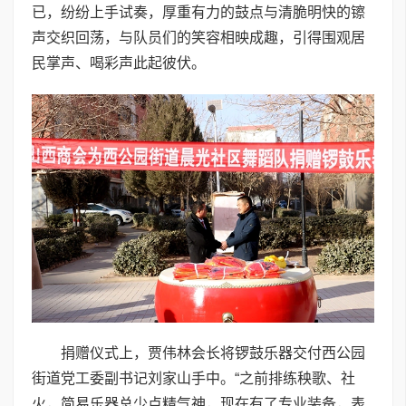
已，纷纷上手试奏，厚重有力的鼓点与清脆明快的镲
声交织回荡，与队员们的笑容相映成趣，引得围观居
民掌声、喝彩声此起彼伏。
捐赠仪式上，贾伟林会长将锣鼓乐器交付西公园
街道党工委副书记刘家山手中。“之前排练秧歌、社
火，简易乐器总少点精气神，现在有了专业装备，表