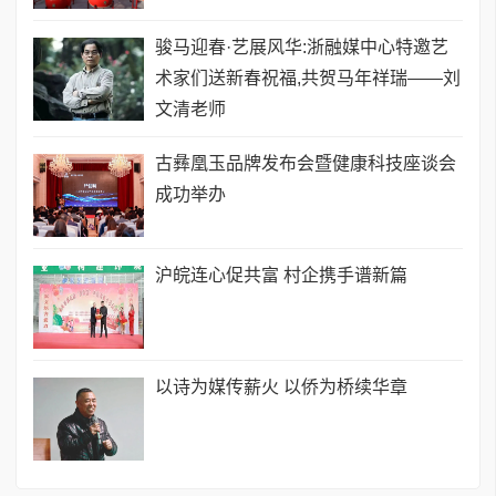
骏马迎春·艺展风华:浙融媒中心特邀艺
术家们送新春祝福,共贺马年祥瑞——刘
文清老师
古彝凰玉品牌发布会暨健康科技座谈会
成功举办
沪皖连心促共富 村企携手谱新篇
以诗为媒传薪火 以侨为桥续华章