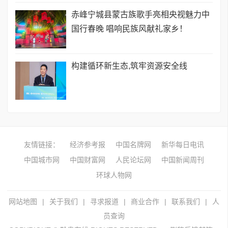
赤峰宁城县蒙古族歌手亮相央视魅力中
国行春晚 唱响民族风献礼家乡！
构建循环新生态,筑牢资源安全线
友情链接：
经济参考报
中国名牌网
新华每日电讯
中国城市网
中国财富网
人民论坛网
中国新闻周刊
环球人物网
网站地图
|
关于我们
|
寻求报道
|
商业合作
|
联系我们
|
人
员查询