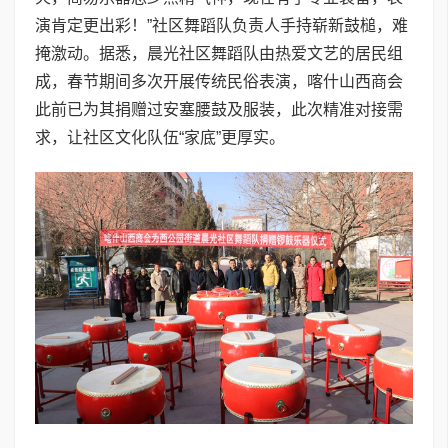
演肯定更出彩！”社区舞蹈队负责人手持崭新鼓槌，难
掩激动。据悉，晨光社区舞蹈队由热爱文艺的居民组
成，春节期间多次开展传统民俗表演，喀什山西商会
此前已为其捐赠过安塞腰鼓及服装，此次精准对接需
求，让社区文化队伍“家底”更厚实。