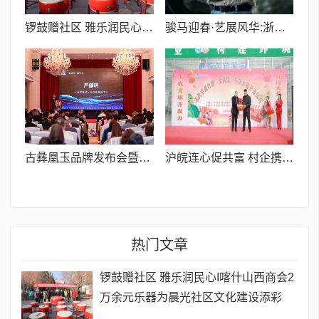
锣鼓赠社区 雅乐润民心I喀什山西商会2万余元乐器为晨光社区文化建设添彩
骏马迎春·艺展风华:浙融媒中心特邀艺术家们送新春祝福,共贺马年祥瑞——刘文清老师
古彝凰玉品牌发布会暨健康科技座谈会成功举办
沪皖连心促共富 村企携手谱新篇
热门文章
锣鼓赠社区 雅乐润民心I喀什山西商会2
万余元乐器为晨光社区文化建设添彩