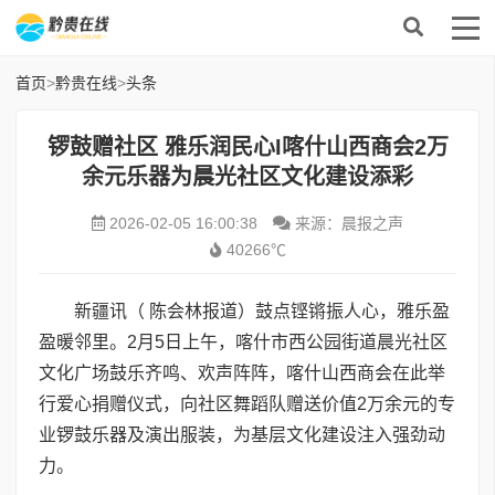
首页
>
黔贵在线
>
头条
锣鼓赠社区 雅乐润民心I喀什山西商会2万
余元乐器为晨光社区文化建设添彩
2026-02-05 16:00:38
来源：晨报之声
40266℃
新疆讯（ 陈会林报道）鼓点铿锵振人心，雅乐盈
盈暖邻里。2月5日上午，喀什市西公园街道晨光社区
文化广场鼓乐齐鸣、欢声阵阵，喀什山西商会在此举
行爱心捐赠仪式，向社区舞蹈队赠送价值2万余元的专
业锣鼓乐器及演出服装，为基层文化建设注入强劲动
力。