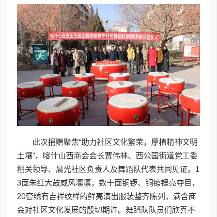
此次捐赠聚焦“助力社区文化繁荣，厚植精神文明
土壤”，喀什山西商会会长贾伟林、西公园街道党工委
相关领导、晨光社区负责人及舞蹈队代表共同见证。1
3面朱红大鼓威风凛凛，数十面铜锣、铜镲锃亮夺目，
20套绣有吉祥纹样的鲜亮演出服装整齐陈列，满含商
会对社区文化发展的殷切期许。舞蹈队队员们欣喜不