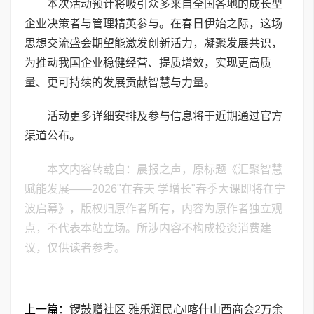
本次活动预计将吸引众多来自全国各地的成长型
企业决策者与管理精英参与。在春日伊始之际，这场
思想交流盛会期望能激发创新活力，凝聚发展共识，
为推动我国企业稳健经营、提质增效，实现更高质
量、更可持续的发展贡献智慧与力量。
活动更多详细安排及参与信息将于近期通过官方
渠道公布。
本文内容转载自：晨报之声，原标题《汇聚智慧
赋能发展——2026"在春天 学增长"春季大课即将在宁
波启幕》，版权归原作者所有，内容为原作者独立观
点，不代表本站立场。所涉内容不构成投资消费建
议，仅供读者参考。
上一篇：
锣鼓赠社区 雅乐润民心I喀什山西商会2万余