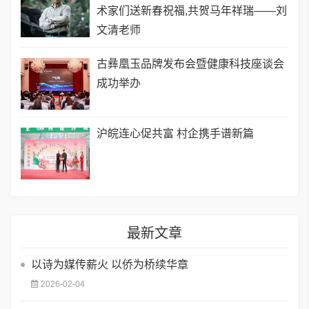
术家们送新春祝福,共贺马年祥瑞——刘
文清老师
古彝凰玉品牌发布会暨健康科技座谈会
成功举办
沪皖连心促共富 村企携手谱新篇
最新文章
以诗为媒传薪火 以侨为桥续华章
2026-02-04