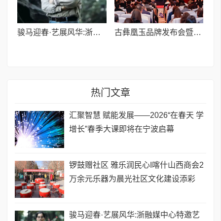
骏马迎春·艺展风华:浙融媒中心特邀艺术家们送新春祝福,共贺马年祥瑞——刘文清老师
古彝凰玉品牌发布会暨健康科技座谈会成功举办
热门文章
汇聚智慧 赋能发展——2026“在春天 学
增长”春季大课即将在宁波启幕
锣鼓赠社区 雅乐润民心I喀什山西商会2
万余元乐器为晨光社区文化建设添彩
骏马迎春·艺展风华:浙融媒中心特邀艺