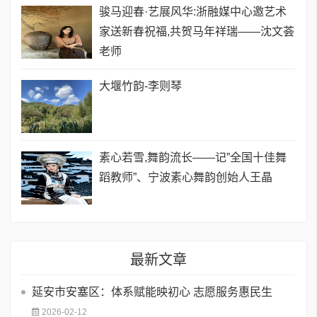
骏马迎春·艺展风华:浙融媒中心邀艺术
家送新春祝福,共贺马年祥瑞——沈文荟
老师
大堰竹韵-​李则琴
素心若雪,舞韵流长——记”全国十佳舞
蹈教师”、宁波素心舞韵创始人王晶
最新文章
延安市安塞区：体系赋能映初心 志愿服务惠民生
2026-02-12