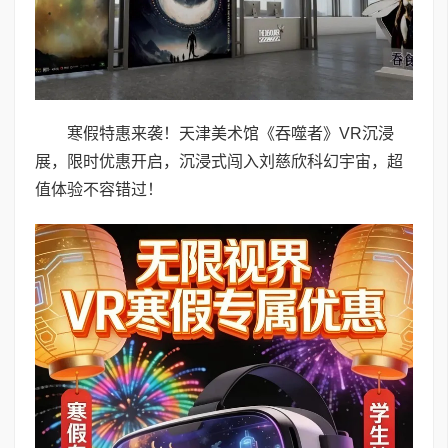
寒假特惠来袭！天津美术馆《吞噬者》VR沉浸
展，限时优惠开启，沉浸式闯入刘慈欣科幻宇宙，超
值体验不容错过！