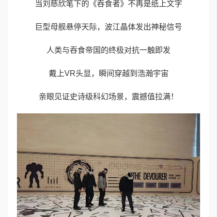
当刘慈欣笔下的《吞食者》不再是纸上文字
巨型母舰悬停天际，波江晶体发出神秘信号
人类与吞食帝国的终极对抗一触即发
戴上VR头显，瞬间穿越到浩瀚宇宙
亲眼见证史诗级科幻场景，震撼值拉满！