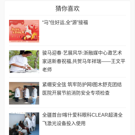
猜你喜欢
​“马”住好运,全“源”接福
骏马迎春·艺展风华:浙融媒中心邀艺术
家送新春祝福,共贺马年祥瑞——王文平
老师
紧绷安全弦 筑牢防护网I图木舒克团结
医院开展节前消防安全专项检查
全疆首台!喀什爱科眼科CLEAR超清全
飞激光设备投入使用