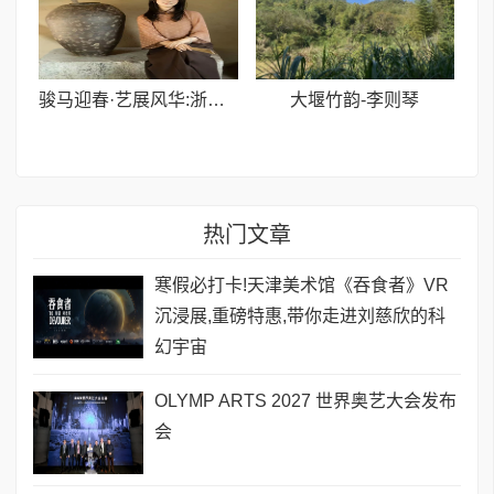
骏马迎春·艺展风华:浙融媒中心邀艺术家送新春祝福,共贺马年祥瑞——沈文荟老师
大堰竹韵-​李则琴
热门文章
寒假必打卡!天津美术馆《吞食者》VR
沉浸展,重磅特惠,带你走进刘慈欣的科
幻宇宙
OLYMP ARTS 2027 世界奥艺大会发布
会