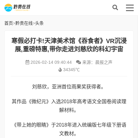
首页
>
黔贵在线
>
头条
寒假必打卡!天津美术馆《吞食者》VR沉浸
展,重磅特惠,带你走进刘慈欣的科幻宇宙
2026-02-14 09:40:44
来源：晨报之声
34345℃
刘慈欣，亚洲首位雨果奖获得者。
其作品《微纪元》入选2018年高考语文全国卷阅读理
解材料。
《带上她的眼睛》于2018年进入统编版七年级下册语
文教材。